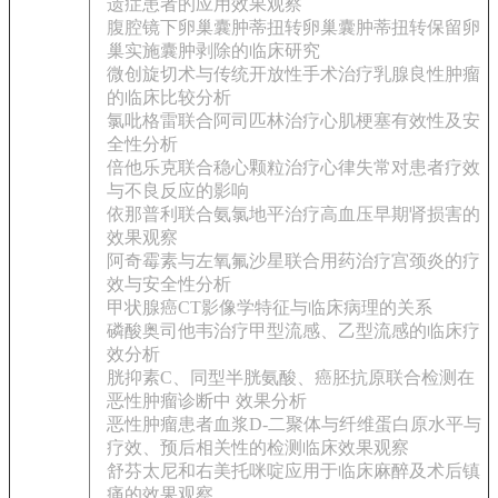
遗症患者的应用效果观察
腹腔镜下卵巢囊肿蒂扭转卵巢囊肿蒂扭转保留卵
巢实施囊肿剥除的临床研究
微创旋切术与传统开放性手术治疗乳腺良性肿瘤
的临床比较分析
氯吡格雷联合阿司匹林治疗心肌梗塞有效性及安
全性分析
倍他乐克联合稳心颗粒治疗心律失常对患者疗效
与不良反应的影响
依那普利联合氨氯地平治疗高血压早期肾损害的
效果观察
阿奇霉素与左氧氟沙星联合用药治疗宫颈炎的疗
效与安全性分析
甲状腺癌CT影像学特征与临床病理的关系
磷酸奥司他韦治疗甲型流感、乙型流感的临床疗
效分析
胱抑素C、同型半胱氨酸、癌胚抗原联合检测在
恶性肿瘤诊断中 效果分析
恶性肿瘤患者血浆D-二聚体与纤维蛋白原水平与
疗效、预后相关性的检测临床效果观察
舒芬太尼和右美托咪啶应用于临床麻醉及术后镇
痛的效果观察