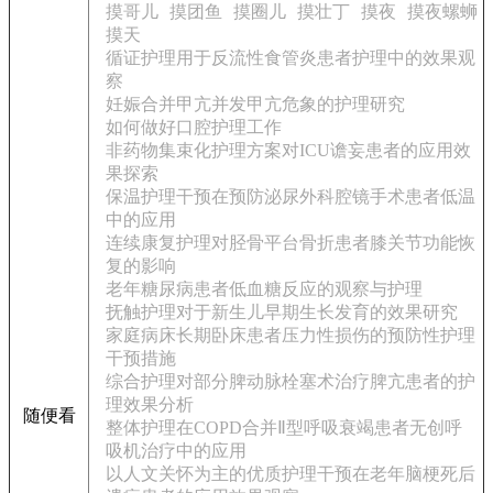
摸哥儿
摸团鱼
摸圈儿
摸壮丁
摸夜
摸夜螺蛳
摸天
循证护理用于反流性食管炎患者护理中的效果观
察
妊娠合并甲亢并发甲亢危象的护理研究
如何做好口腔护理工作
非药物集束化护理方案对ICU谵妄患者的应用效
果探索
保温护理干预在预防泌尿外科腔镜手术患者低温
中的应用
连续康复护理对胫骨平台骨折患者膝关节功能恢
复的影响
老年糖尿病患者低血糖反应的观察与护理
抚触护理对于新生儿早期生长发育的效果研究
家庭病床长期卧床患者压力性损伤的预防性护理
干预措施
综合护理对部分脾动脉栓塞术治疗脾亢患者的护
理效果分析
随便看
整体护理在COPD合并Ⅱ型呼吸衰竭患者无创呼
吸机治疗中的应用
以人文关怀为主的优质护理干预在老年脑梗死后