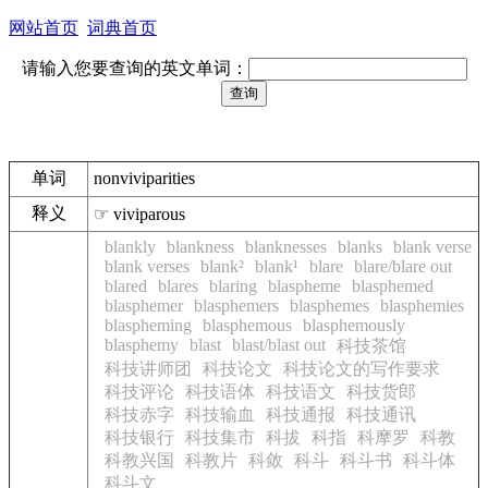
网站首页
词典首页
请输入您要查询的英文单词：
单词
nonviviparities
释义
☞ viviparous
blankly
blankness
blanknesses
blanks
blank verse
blank verses
blank²
blank¹
blare
blare/blare out
blared
blares
blaring
blaspheme
blasphemed
blasphemer
blasphemers
blasphemes
blasphemies
blaspheming
blasphemous
blasphemously
blasphemy
blast
blast/blast out
科技茶馆
科技讲师团
科技论文
科技论文的写作要求
科技评论
科技语体
科技语文
科技货郎
科技赤字
科技输血
科技通报
科技通讯
科技银行
科技集市
科拔
科指
科摩罗
科教
科教兴国
科教片
科敛
科斗
科斗书
科斗体
科斗文