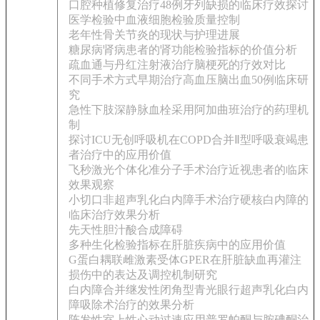
口腔种植修复治疗48例牙列缺损的临床疗效探讨
医学检验中血液细胞检验质量控制
老年性骨关节炎的现状与护理进展
糖尿病肾病患者的肾功能检验指标的价值分析
疏血通与丹红注射液治疗脑梗死的疗效对比
不同手术方式早期治疗高血压脑出血50例临床研
究
急性下肢深静脉血栓采用阿加曲班治疗的药理机
制
探讨ICU无创呼吸机在COPD合并Ⅱ型呼吸衰竭患
者治疗中的应用价值
飞秒激光个体化准分子手术治疗近视患者的临床
效果观察
小切口非超声乳化白内障手术治疗硬核白内障的
临床治疗效果分析
先天性胆汁酸合成障碍
多种生化检验指标在肝脏疾病中的应用价值
G蛋白耦联雌激素受体GPER在肝脏缺血再灌注
损伤中的表达及调控机制研究
白内障合并继发性闭角型青光眼行超声乳化白内
障吸除术治疗的效果分析
阵发性室上性心动过速应用普罗帕酮与胺碘酮治