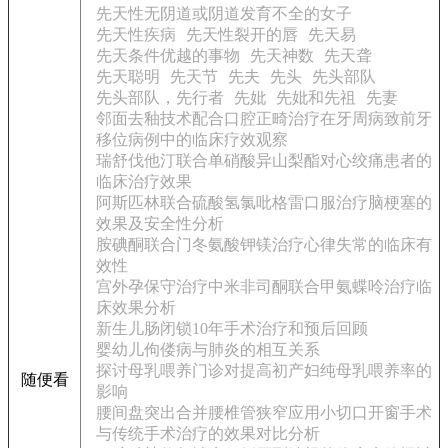
先天性无阴道或阴道发育不全的女子
先天性疾病
先天性裂开的唇
先天易
先天条件优越的事物
先天神数
先天聋
先天聪明
先天节
先夫
先头
先头部队
先头部队，先行者
先妣
先妣和先祖
先妻
邻面去釉技术配合口腔正畸治疗在牙周病致前牙
移位病例中的临床疗效观察
瑞舒伐他汀联合单硝酸异山梨酯对心绞痛患者的
临床治疗效果
阿斯匹林联合硫酸氢氯吡格雷口服治疗脑梗塞的
效果及安全性分析
胺碘酮联合门冬氨酸钾镁治疗心律失常的临床有
效性
宫外孕保守治疗中米非司酮联合甲氨蝶呤治疗临
床效果分析
新生儿肠闭锁10年手术治疗和预后回顾
婴幼儿佝偻病与肺炎的相互关系
探讨母乳喂养门诊对提高初产妇纯母乳喂养率的
随便看
影响
腰间盘突出合并腰椎管狭窄应用小切口开窗手术
与传统手术治疗的效果对比分析