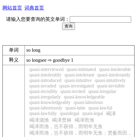
网站首页
词典首页
请输入您要查询的英文单词：
单词
so long
释义
so longsee ⇨ goodbye 1
quasi-interviewed
quasi-intimated
quasi-intolerable
quasi-intolerably
quasi-intolerant
quasi-intolerantly
quasi-introduced
quasi-intuitive
quasi-intuitively
quasi-invaded
quasi-investigated
quasi-invisible
quasi-invisibly
quasi-invited
quasi-irregular
quasi-irregularly
quasi-knowledgeable
quasi-knowledgeably
quasi-laborious
quasi-laboriously
quasi-latin
quasi-lawful
quasi-lawfully
quasilegal
quasi-legal
竭泽
竭泽涸渔
竭泽焚林
竭泽而渔
竭泽而渔，岂不获得，而明年无鱼
竭泽而渔，岂不获得，而明年无鱼；焚薮而田，