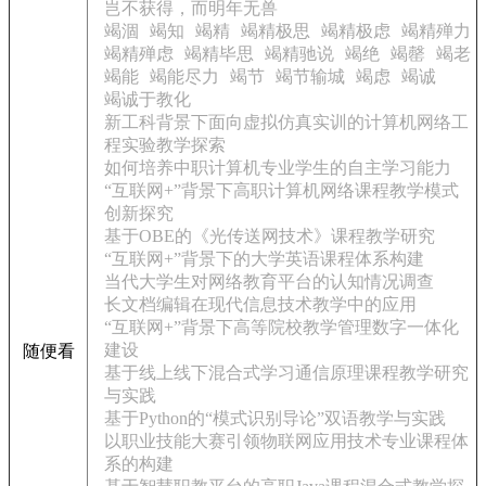
岂不获得，而明年无兽
竭涸
竭知
竭精
竭精极思
竭精极虑
竭精殚力
竭精殚虑
竭精毕思
竭精驰说
竭绝
竭罄
竭老
竭能
竭能尽力
竭节
竭节输城
竭虑
竭诚
竭诚于教化
新工科背景下面向虚拟仿真实训的计算机网络工
程实验教学探索
如何培养中职计算机专业学生的自主学习能力
“互联网+”背景下高职计算机网络课程教学模式
创新探究
基于OBE的《光传送网技术》课程教学研究
“互联网+”背景下的大学英语课程体系构建
当代大学生对网络教育平台的认知情况调查
长文档编辑在现代信息技术教学中的应用
“互联网+”背景下高等院校教学管理数字一体化
建设
随便看
基于线上线下混合式学习通信原理课程教学研究
与实践
基于Python的“模式识别导论”双语教学与实践
以职业技能大赛引领物联网应用技术专业课程体
系的构建