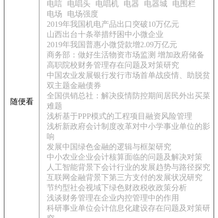
电唁
电唱头
电唱机
电器
电器城
电围栏
电场
电场强度
2019年我国机电产品出口突破10万亿元
山西出台十条举措纾困中小微企业
2019年我国普惠小微贷款增2.09万亿元
商务部：做好生活物资市场监测 增加政府储备
高职院校财务管理存在问题及对策研究
中国农业发展银行发行市场首单战疫情、助脱贫
双主题金融债券
全国供销总社：解决疫情防控期间居民外出买菜
随便看
难题
浅析基于PPP模式的工程项目融资风险管理
浅析新政府会计制度改革对中小学事业单位的影
响
发展中国绿色金融的逻辑与框架研究
中小农业企业会计核算面临的问题及解决对策
人工智能背景下会计行业的发展趋势与路径探究
互联网金融背景下第三方支付的发展状况研究
节约型社会视域下绿色财政税收政策分析
浅谈财务管理在企业内控管理中的作用
科研事业单位会计信息化建设存在问题及对策研