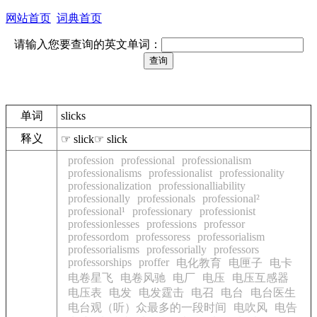
网站首页
词典首页
请输入您要查询的英文单词：
单词
slicks
释义
☞ slick☞ slick
profession
professional
professionalism
professionalisms
professionalist
professionality
professionalization
professionalliability
professionally
professionals
professional²
professional¹
professionary
professionist
professionlesses
professions
professor
professordom
professoress
professorialism
professorialisms
professorially
professors
professorships
proffer
电化教育
电匣子
电卡
电卷星飞
电卷风驰
电厂
电压
电压互感器
电压表
电发
电发霆击
电召
电台
电台医生
电台观（听）众最多的一段时间
电吹风
电告