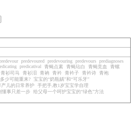
predevour
predevoured
predevouring
predevours
prediagnoses
edicating
predicatival
青蝇点素
青蝇玷白
青蝇竞血
青螺
青衫司马
青衫泪
青衲
青衿
青衿子
青衿诗
青袍
,有多少可能重来?
宝宝的“奶瓶龋”和“可乐牙”
早产儿的日常养护
手把手,教1岁宝宝学自理
到懂事只差一步
给父母一个呵护宝宝的“绿色”方法