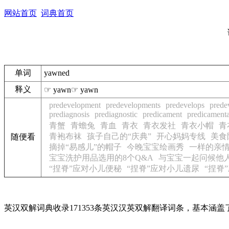
网站首页
词典首页
单词
yawned
释义
☞ yawn☞ yawn
predevelopment
predevelopments
predevelops
prede
prediagnosis
prediagnostic
predicament
predicamenta
青蟹
青蟾兔
青血
青衣
青衣发社
青衣小帽
青
青袍布袜
孩子自己的“庆典”
开心妈妈专线
美食
随便看
摘掉“易感儿”的帽子
今晚宝宝绘画秀
一样的亲情
宝宝洗护用品选用的8个Q&A
与宝宝一起问候他
“捏脊”应对小儿便秘
“捏脊”应对小儿遗尿
“捏脊
英汉双解词典收录171353条英汉汉英双解翻译词条，基本涵