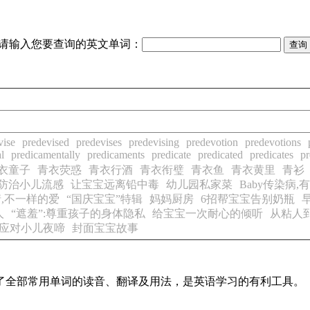
请输入您要查询的英文单词：
vise
predevised
predevises
predevising
predevotion
predevotions
l
predicamentally
predicaments
predicate
predicated
predicates
pr
衣童子
青衣荧惑
青衣行酒
青衣衔璧
青衣鱼
青衣黄里
青衫
防治小儿流感
让宝宝远离铅中毒
幼儿园私家菜
Baby传染病
,不一样的爱
“国庆宝宝”特辑
妈妈厨房
6招帮宝宝告别奶瓶
人
“遮羞”:尊重孩子的身体隐私
给宝宝一次耐心的倾听
从粘人
”应对小儿夜啼
封面宝宝故事
盖了全部常用单词的读音、翻译及用法，是英语学习的有利工具。