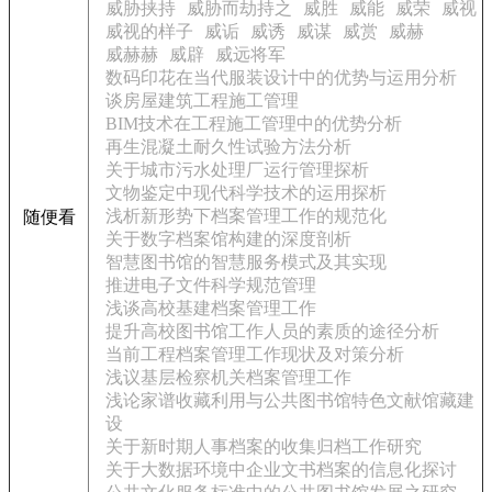
威胁挟持
威胁而劫持之
威胜
威能
威荣
威视
威视的样子
威诟
威诱
威谋
威赏
威赫
威赫赫
威辟
威远将军
数码印花在当代服装设计中的优势与运用分析
谈房屋建筑工程施工管理
BIM技术在工程施工管理中的优势分析
再生混凝土耐久性试验方法分析
关于城市污水处理厂运行管理探析
文物鉴定中现代科学技术的运用探析
浅析新形势下档案管理工作的规范化
随便看
关于数字档案馆构建的深度剖析
智慧图书馆的智慧服务模式及其实现
推进电子文件科学规范管理
浅谈高校基建档案管理工作
提升高校图书馆工作人员的素质的途径分析
当前工程档案管理工作现状及对策分析
浅议基层检察机关档案管理工作
浅论家谱收藏利用与公共图书馆特色文献馆藏建
设
关于新时期人事档案的收集归档工作研究
关于大数据环境中企业文书档案的信息化探讨