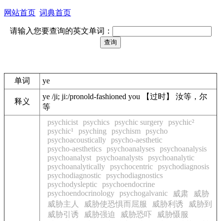
网站首页
词典首页
请输入您要查询的英文单词：
单词
ye
ye /ji; jiː/pronold-fashioned you 【过时】 汝等，尔
释义
等
psychicist
psychics
psychic surgery
psychic²
psychic¹
psyching
psychism
psycho
psychoacoustically
psycho-aesthetic
psycho-aesthetics
psychoanalyses
psychoanalysis
psychoanalyst
psychoanalysts
psychoanalytic
psychoanalytically
psychocentric
psychodiagnosis
psychodiagnostic
psychodiagnostics
psychodysleptic
psychoendocrine
psychoendocrinology
psychogalvanic
威肃
威胁
威胁主人
威胁使恐惧而屈服
威胁利诱
威胁到
威胁引诱
威胁强迫
威胁恐吓
威胁慑服