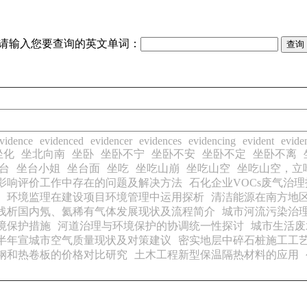
请输入您要查询的英文单词：
vidence
evidenced
evidencer
evidences
evidencing
evident
evide
坐化
坐北向南
坐卧
坐卧不宁
坐卧不安
坐卧不定
坐卧不离
台
坐台小姐
坐台面
坐吃
坐吃山崩
坐吃山空
坐吃山空，立
影响评价工作中存在的问题及解决方法
石化企业VOCs废气治
环境监理在建设项目环境管理中运用探析
清洁能源在南方地
浅析国内氖、氦稀有气体发展现状及流程简介
城市河流污染治
境保护措施
河道治理与环境保护的协调统一性探讨
城市生活废
年上半年宣城市空气质量现状及对策建议
密实地层中碎石桩施工工
钢和热卷板的价格对比研究
土木工程新型保温隔热材料的应用