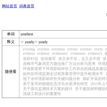
网站首页
词典首页
单词
yearliest
释义
☞ yearly☞ yearly
evicting
eviction
evictions
evictor
evictors
evicts
e
evilness
evilness'
evilnesses'
evilnesses
evilness's
坐卧针毡
坐却秦军
坐又坐不住，去又去不得
坐
赤峰市气象局官方微信推广方法分析与思考
环境
环保新形势下环境影响评价工作存在的挑战及建议
随便看
如何在环境监测全过程质量管理中提升检测水平
地下水环境影响评价关键问题分析
煤矿开采的环
基于某市的植物生态浮岛水质净化研究
2015
关于基坑监测技术方案的探讨
关于建筑材料螺纹
浅谈工程设计的重要性