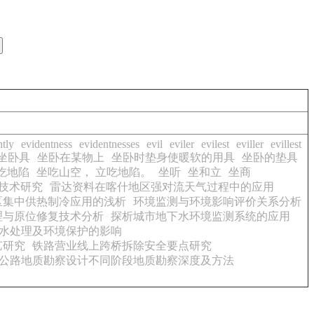
ntly
evidentness
evidentnesses
evil
eviler
evilest
eviller
evillest
坐卧具
坐卧在某物上
坐卧时垫身使暖软的用具
坐卧的垫具
吃地陷
坐吃山空， 立吃地陷。
坐听
坐和立
坐商
理技术研究
雷达资料在喀什地区强对流天气过程中的应用
区集中供热制冷应用的浅析
环境监测与环境影响评价关系分析
理与原位修复技术分析
探析城市地下水环境监测系统的应用
水处理及环境保护的影响
艺研究
铁路营业线上跨桥拆除安全要点研究
公路地质勘察设计不同阶段地质勘察深度及方法