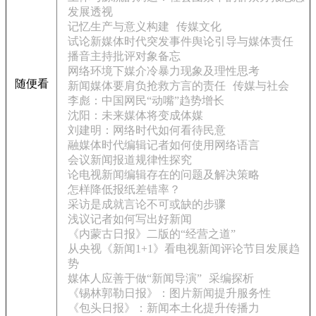
发展透视
记忆生产与意义构建
传媒文化
试论新媒体时代突发事件舆论引导与媒体责任
播音主持批评对象备忘
网络环境下媒介冷暴力现象及理性思考
随便看
新闻媒体要肩负抢救方言的责任
传媒与社会
李彪：中国网民“动嘴”趋势增长
沈阳：未来媒体将变成体媒
刘建明：网络时代如何看待民意
融媒体时代编辑记者如何使用网络语言
会议新闻报道规律性探究
论电视新闻编辑存在的问题及解决策略
怎样降低报纸差错率？
采访是成就言论不可或缺的步骤
浅议记者如何写出好新闻
《内蒙古日报》二版的“经营之道”
从央视《新闻1+1》看电视新闻评论节目发展趋
势
媒体人应善于做“新闻导演”
采编探析
《锡林郭勒日报》：图片新闻提升服务性
《包头日报》：新闻本土化提升传播力