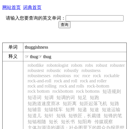
网站首页
词典首页
请输入您要查询的英文单词：
单词
thuggishness
释义
☞ thug☞ thug
robotlike
robotologist
robots
robs
robust
robuster
robustest
robustic
robustly
robustness
robustnesses
robustous
roc
roce
rock
rockable
rock-and-roll
rock and roll
rock and roller
rock and rolling
rock and rolls
rock-bottom
rock bottom
rockbottom
rock bottoms
短语规则
短语词
短调
短调的词
短足
短跑
短跑道速度滑冰
短距离
短距起落飞机
短路
短辅音
短辕犊车
短辫
短递
短途
短途运输
短道儿
短针
短钱
短铁匠，长裁缝
短锋的笔
短锸相随
短长
短长书
短阳寿
传媒观察
主体与源流的调适：社会图景下的群众办报思想