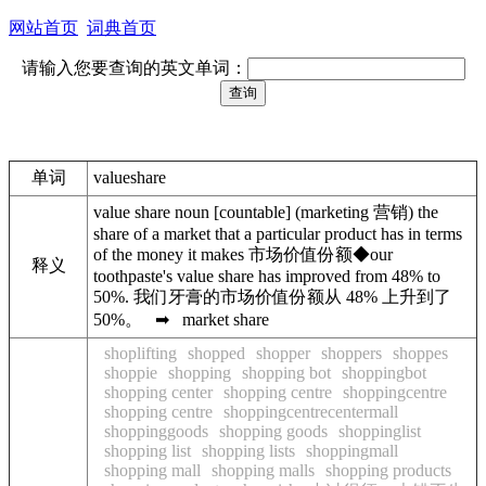
网站首页
词典首页
请输入您要查询的英文单词：
单词
valueshare
value share noun [countable] (marketing 营销) the
share of a market that a particular product has in terms
of the money it makes 市场价值份额◆our
释义
toothpaste's value share has improved from 48% to
50%. 我们牙膏的市场价值份额从 48% 上升到了
50%。 ➡ market share
shoplifting
shopped
shopper
shoppers
shoppes
shoppie
shopping
shopping bot
shoppingbot
shopping center
shopping centre
shoppingcentre
shopping centre
shoppingcentrecentermall
shoppinggoods
shopping goods
shoppinglist
shopping list
shopping lists
shoppingmall
shopping mall
shopping malls
shopping products