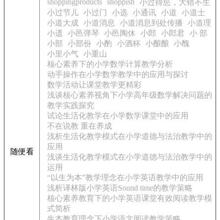
shoppingproducts
shoppish
小过得惩，大错不生
小过节儿
小过门
小选
小通讯
小道
小道士
小道大成
小道消息
小道消息到处传播
小道理
小遗
小邑弹琴
小邑陶休
小郎
小郎君
小 部
小部
小部份
小酌
小酒杯
小酿酿
小醜
小里小气
小重山
核心素养下的小学数学计算教学分析
动手操作在小学数学教学中的应用与探讨
数学活动让课堂教学更精彩
浅谈核心素养视角下小学高年级数学解决问题的
教学实践探究
试论生活化教学在小学数学课堂中的应用
不在说教 重在养成
浅析生活化教学模式在小学道德与法治教学中的
应用
随便看
浅谈生活化教学模式在小学道德与法治教学中的
运用
“以生为本”教学理念在小学英语教学中的应用
浅析译林版小学英语Sound time的教学策略
核心素养教育下的小学英语课堂有效阅读教学模
式简析
生本教育理念下小学语文阅读教学策略