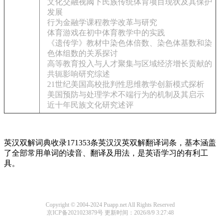
文化交融视阈下民族传统体育项目现状及其保护
发展
行为金融学课程教学改革与研究
体育游戏在初中体育教学中的实践
《遗传学》教材中染色体倍数、染色体基数和染
色体组数的关系探讨
高等教育投入与人才聚集与区域经济增长贡献的
共轭影响研究综述
21世纪美国高校批判性思维教学创新模式探析
美国预防与处理学术不端行为的机制及其启示
近十年民族文化研究述评
英汉双解词典收录171353条英汉汉英双解翻译词条，基本涵盖
了全部常用单词的读音、翻译及用法，是英语学习的有利工
具。
Copyright © 2004-2024 Puapp.net All Rights Reserved
京ICP备2021023879号
更新时间：2026/8/9 3:27:48