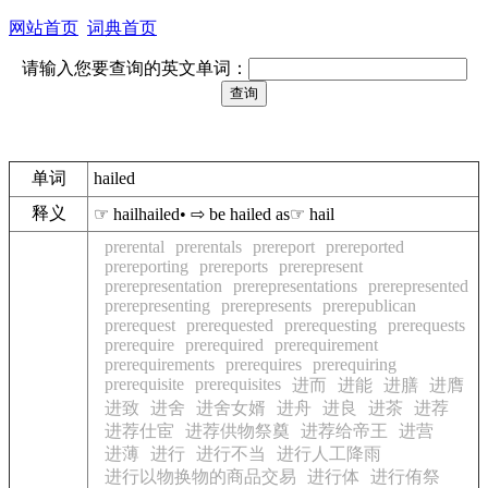
网站首页
词典首页
请输入您要查询的英文单词：
单词
hailed
释义
☞ hailhailed• ⇨ be hailed as☞ hail
prerental
prerentals
prereport
prereported
prereporting
prereports
prerepresent
prerepresentation
prerepresentations
prerepresented
prerepresenting
prerepresents
prerepublican
prerequest
prerequested
prerequesting
prerequests
prerequire
prerequired
prerequirement
prerequirements
prerequires
prerequiring
prerequisite
prerequisites
进而
进能
进膳
进膺
进致
进舍
进舍女婿
进舟
进良
进茶
进荐
进荐仕宦
进荐供物祭奠
进荐给帝王
进营
进薄
进行
进行不当
进行人工降雨
进行以物换物的商品交易
进行体
进行侑祭