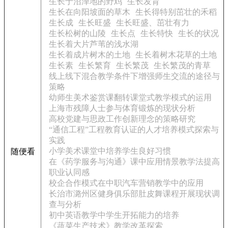
生长于沼泽地的野鸡
生长发育
生长在向阳坡面的草木
生长得特别茁壮的禾稻
生长成
生长旺盛
生长旺盛、茁壮有力
生长松树的山陵
生长点
生长特快
生长的状况
生长着大片芦苇的浅水湖
生长着成片树木的土地
生长着树木花草的土地
生长素
生长繁育
生长繁茂
生长繁茂的青草
线上线下混合教学条件下增强师生交流的途径与
策略
幼师生美术鉴赏课翻转课堂式教学模式的运用
上海市残障人士参与体育锻炼的现状分析
高校党建与思政工作创新理念的策略研究
“通信工程”工程教育认证的人才培养模式探索与
实践
小学美术课堂中培养学生良好习惯
随便看
在《药学服务与沟通》课中应用情景教学法提高
职业认同感
校企合作模式在中职汽车营销教学中的应用
长治市潞州区健身俱乐部肚皮舞课程开展现状调
查与分析
初中英语教学中学生开拓能力的培养
《蔬菜生产技术》教学改革探索