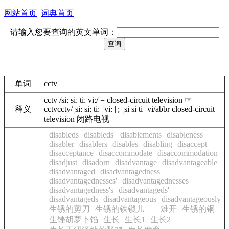
网站首页
词典首页
请输入您要查询的英文单词：
单词
cctv
cctv /siː siː tiː viː/ = closed-circuit television ☞
释义
cctvcctv/ˌsi: si: ti: ˈvi: ||; ˌsi si ti ˈvi/abbr closed-circuit
television 闭路电视
disableds
disableds'
disablements
disableness
disabler
disablers
disables
disabling
disaccept
disacceptance
disaccommodate
disaccommodation
disadjust
disadorn
disadvantage
disadvantageable
disadvantaged
disadvantagedness
disadvantagednesses'
disadvantagednesses
disadvantagedness's
disadvantageds'
disadvantageds
disadvantageous
disadvantageously
生锈的剪刀
生锈的铁锁儿——难开
生锈的铜
生锉胡萝卜馅
生长
生长1
生长2