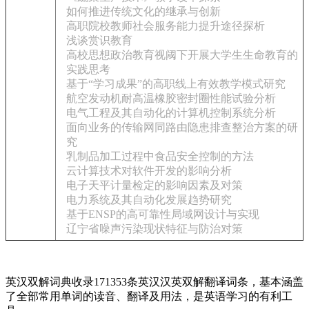
如何推进传统文化的继承与创新
高职院校教师社会服务能力提升途径探析
浅谈赏识教育
高校思想政治教育视阈下开展大学生生命教育的
实践思考
基于“学习成果”的高职线上有效教学模式研究
航空发动机耐高温橡胶密封圈性能试验分析
电气工程及其自动化的计算机控制系统分析
面向业务的传输网同路由隐患排查整治方案的研
究
乳制品加工过程中食品安全控制的方法
云计算技术对软件开发的影响分析
电子天平计量检定的影响因素及对策
电力系统及其自动化发展趋势研究
基于ENSP的高可靠性局域网设计与实现
辽宁省噪声污染现状特征与防治对策
英汉双解词典收录171353条英汉汉英双解翻译词条，基本涵盖
了全部常用单词的读音、翻译及用法，是英语学习的有利工