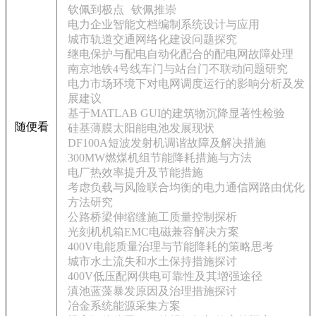
钦佩到极点
钦佩推崇
电力企业智能文档编制系统设计与应用
城市轨道交通网络化建设问题探究
继电保护与配电自动化配合的配电网故障处理
南京地铁4号线车门与站台门不联动问题研究
电力市场环境下对电网调度运行的影响分析及发
展建议
基于MATLAB GUI的建筑物沉降显著性检验
随便看
硅基薄膜太阳能电池发展现状
DF100A短波发射机调谐故障及解决措施
300MW燃煤机组节能降耗措施与方法
电厂热效率提升及节能措施
考虑负载与风险联合均衡的电力通信网路由优化
方法研究
公路桥梁伸缩缝施工质量控制探析
光刻机机箱EMC电磁兼容解决方案
400V电能质量治理与节能降耗的策略思考
城市水土流失和水土保持措施探讨
400V低压配网供电可靠性及其增强途径
滇池蓝藻暴发原因及治理措施探讨
冶金系统能源采集方案