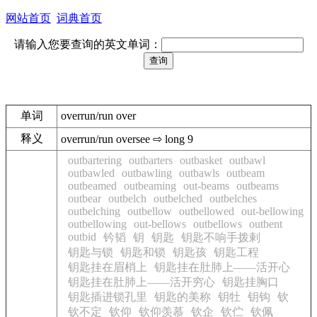
网站首页
词典首页
请输入您要查询的英文单词：
单词
overrun/run over
释义
overrun/run oversee ⇨ long 9
outbartering
outbarters
outbasket
outbawl
outbawled
outbawling
outbawls
outbeam
outbeamed
outbeaming
out-beams
outbeams
outbear
outbelch
outbelched
outbelches
outbelching
outbellow
outbellowed
out-bellowing
outbellowing
out-bellows
outbellows
outbent
outbid
钤韬
钥
钥匙
钥匙不响手拨剌
钥匙与锁
钥匙和锁
钥匙孩
钥匙工程
钥匙挂在眉梢上
钥匙挂在肚肺上——活开心
钥匙挂在肚肺上——活开穷心
钥匙挂胸口
钥匙插进锁孔里
钥匙的美称
钥牡
钥钩
钦
钦不定
钦仰
钦仰羡慕
钦企
钦伫
钦佩