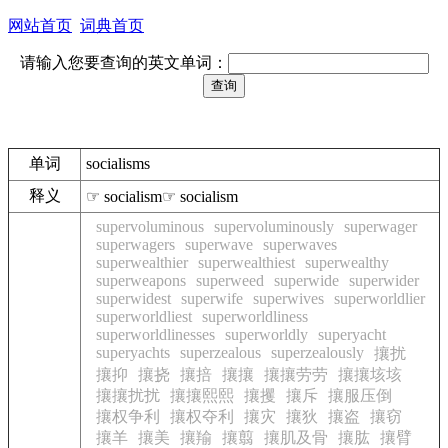
网站首页
词典首页
请输入您要查询的英文单词：
单词
socialisms
释义
☞ socialism☞ socialism
supervoluminous
supervoluminously
superwager
superwagers
superwave
superwaves
superwealthier
superwealthiest
superwealthy
superweapons
superweed
superwide
superwider
superwidest
superwife
superwives
superworldlier
superworldliest
superworldliness
superworldlinesses
superworldly
superyacht
superyachts
superzealous
superzealously
攘扰
攘抑
攘挠
攘掊
攘攘
攘攘劳劳
攘攘垓垓
攘攘扰扰
攘攘熙熙
攘攫
攘斥
攘服压倒
攘权争利
攘权夺利
攘灾
攘狄
攘盗
攘窃
攘羊
攘美
攘羭
攘翦
攘肌及骨
攘肱
攘臂