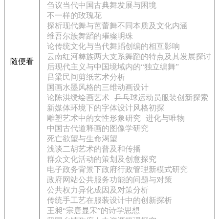
刍议当代中国古典舞发展与困境
不一样的玫瑰花
探析现代舞与芭蕾舞不同本质及文化内涵
维吾尔族舞蹈的璀璨明珠
论传统文化与当代舞蹈创编的相互影响
云南红河彝族两大支系舞蹈的特点及其发展探讨
随便看
后现代主义与中国境域内的“独立编舞”
吕梁民间剪纸艺术分析
国画水墨风格的三维动画设计
论陈洪绶绘画艺术
乒乓球运动员服装创新探索
新媒体环境下的字体设计风格初探
雕塑艺术中的女性形象研究
进化与唯物
中国古代道释画的图像学研究
死亡欲望与生命渴望
浅谈二胡艺术的普及和传播
群众文化活动的策划及创意探究
电子政务背景下政府行政管理新模式研究
政府网站公共服务功能的问题与对策
公共权力异化成因及对策分析
传统手工艺在服装设计中的创新探析
王昶“宗唐显宋”的诗学思想