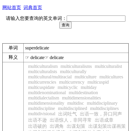
网站首页
词典首页
请输入您要查询的英文单词：
单词
superdelicate
释义
☞ delicate☞ delicate
multiculturalism
multiculturalisms
multiculturalist
multiculturalists
multiculturally
multicultural/multiracial
multiculture
multicultures
multicurrencies
multicurrency
multicuspid
multicuspidate
multicyclic
multiday
multidenominational
multidestination
multidialectalism
multidimensionalities
multidimensionality
multidisc
multidisciplinary
multidiscipline
multidisciplined
multidisciplines
multidivisional
出词吐气
出语一致，异口同声
出语不逊
出语惊人，非同寻常
出语成章
出语破的
出调角
出谋划策
出谋划策出谋画策