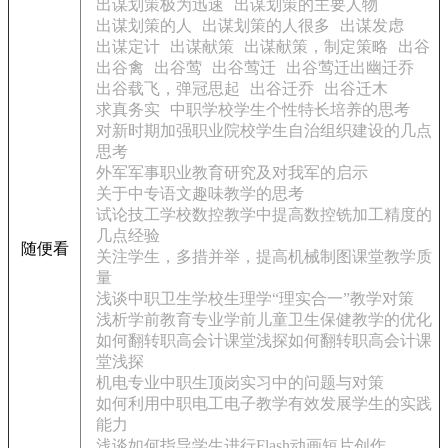
出谋划策极为迅速
出谋划策的主要人物
出谋划策的人
出谋划策的人很多
出谋发虑
出谋定计
出谋献策
出谋献策，制定策略
出谷
出谷禽
出谷莺
出谷莺迁
出谷莺迁出幽迁乔
出谷载飞，弹冠思起
出谷迁乔
出谷迁木
求真务实
中职学校学生个性特长培养的思考
对新时期加强职业院校学生自治组织建设的几点
思考
外军军事职业教育研究及对我军的启示
关于中专语文趣味教学的思考
试论技工学校数控教学中提高数控铣加工精度的
几点经验
随便看
关注学生，多措并举，提高机械制图课堂教学质
量
浅谈中职卫生学校生理学“理实合一”教学对策
浅析学前教育专业学前儿童卫生保健教学的优化
如何翻转职高会计课堂浅探如何翻转职高会计课
堂浅探
机电专业中职生顶岗实习中的问题与对策
如何利用中职电工电子教学有效发展学生的实践
能力
浅谈如何指导学生进行Flash动画短片创作