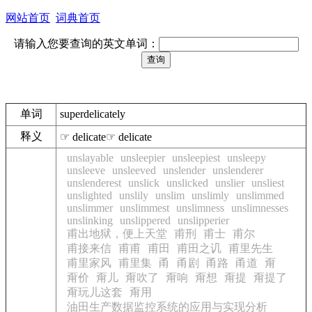
网站首页
词典首页
请输入您要查询的英文单词：
单词
superdelicately
释义
☞ delicate☞ delicate
unslayable
unsleepier
unsleepiest
unsleepy
unsleeve
unsleeved
unslender
unslenderer
unslenderest
unslick
unslicked
unslier
unsliest
unslighted
unslily
unslim
unslimly
unslimmed
unslimmer
unslimmest
unslimness
unslimnesses
unslinking
unslippered
unslipperier
甫出地狱，便上天堂
甫刑
甫士
甫尔
甫接来信
甫甫
甫田
甫田之讥
甫里先生
甫里家风
甫里集
甬
甬剧
甬路
甬道
甭
甭价
甭儿
甭吹了
甭响
甭想
甭提
甭提了
甭玩儿这套
甭用
油田生产数据监控系统的应用与实现分析