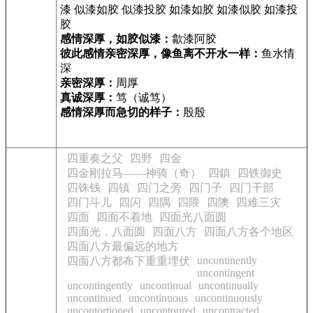
漆 似漆如胶 似漆投胶 如漆如胶 如漆似胶 如漆投
胶
感情深厚，如胶似漆：
歙漆阿胶
彼此感情亲密深厚，像鱼离不开水一样：
鱼水情
深
亲密深厚：
周厚
真诚深厚：
笃（诚笃）
感情深厚而急切的样子：
殷殷
四重奏之父
四野
四金
四金刚拉马——神骑（奇）
四鎮
四铁御史
四铢钱
四镇
四门之旁
四门子
四门干部
四门斗儿
四闪
四隅
四隈
四隩
四难三灾
四面
四面不着地
四面光八面圆
四面光，八面圆
四面八方
四面八方各个地区
四面八方最偏远的地方
uncontinently
四面八方都布下重重埋伏
uncontingent
uncontingently
uncontinual
uncontinually
uncontinued
uncontinuous
uncontinuously
uncontortioned
uncontoured
uncontracted