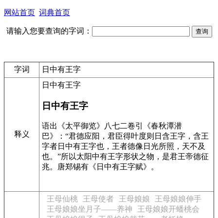
网站首页
词典首页
请输入您要查询的字词：
字词
日中有王字
日中有王字
日中有王字
语出《太平御览》八七二卷引《春秋潭潜
释义
巴》：“君德应阳，君臣得叶度则日含王字，含王
字者日中有王字也，王者德像日光所照，天不及
也。”所以太阳中有王字形状之物，是君王帝德征
兆。唐郑锡有《日中有王字赋》。
王母仙桃
王母使者
王母娘娘
王母娘娘伸手
王母娘娘坐月子——养神
王母娘娘开蟠桃会