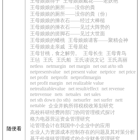
王母娘娘得子
王母娘娘戴花——老妖艳
王母娘娘的厕所——没你的粪
王母娘娘的厕所——没你的粪（份）
王母娘娘的捶衣石——经过大棒槌
王母娘娘的捶衣石——见过大阵势的
王母娘娘的搓脚石——见过大世面
王母娘娘的蟠桃
王母娘娘请客——聚精会神
王母娘娘走亲戚
王母居处
王母甘桃，食之解劳。
王母长生
王母青鸟
王毡
王氏
王氏船
王氏读说文记
王氏高丽
netless
netmargin
net margin
net out at/to sth
netpresentvalue
net present value
netprice
net price
net profit
netprofit
netprofitmargin
net profit margin
net realizable value
netrealizablevalue
net result/effect
net revenue
netrevenue
nets
netsales
net sales
net sth down (to sth)
netsurfer
net surfer
nett
nettable
企业并购所得税税收筹划研究
高校科研经费跨部门协同管理模式探讨
格力电器营运资金管理研究
论管理会计在我国中小企业中的应用
随便看
企业人力资源成本控制存在的问题及其对策分析
基于价值链管理模式的企业财务管理研究