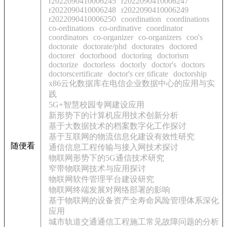
r2022090410006245
r2022090410006247
r2022090410006248
r2022090410006249
r2022090410006250
coordination
coordinations
co-ordinations
co-ordinative
coordinator
coordinators
co-organizer
co-organizers
coo's
doctorate
doctorate/phd
doctorates
doctored
doctorer
doctorhood
doctoring
doctorism
doctorize
doctorless
doctorly
doctor's
doctors
doctorscertificate
doctor's cerˌtificate
doctorship
x86云化数据库在电信企业数据中心的应用与实
践
5G+智慧校园专网建设应用
新形势下的计算机应用技术创新分析
基于大数据技术的档案数字化工作探讨
基于互联网的物流信息化建设有效性研究
随便看
通信信息工程传输与接入网技术探讨
物联网形势下的5G通信技术研究
窄带物联网技术与应用探讨
物联网软件管理平台建设研究
物联网终端发展对网络部署的影响
基于物联网的设备资产全寿命风险管理体系深化
应用
城市轨道交通通信工程施工常见故障问题的分析