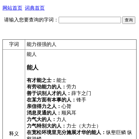
网站首页
词典首页
请输入您要查询的字词：
字词
能力很强的人
能人
能人
有才能之士：
能士
有劳动能力的人：
劳力
善于识别人才的人：
薛卞之门
在某方面有本事的人：
锋手
亲信得力之人：
心膂
消息灵通的人：
顺风耳
力气大的人：
力人
力气特别大的人：
力士（大力士）
在宽松环境里充分施展才华的能人：
纵壑巨鳞 纵
释义
壑游鳞