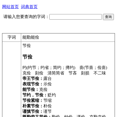
网站首页
词典首页
请输入您要查询的字词：
字词
能勤能俭
节俭
节俭
约(约节；约省；简约；撙约) 啬(节啬；俭啬)
克俭 刻俭 清简简省 节吝 刻损 不二味
帝王节俭：
露台
表现节俭：
示俭
能节俭：
克俭
节约，节俭：
贬约
节俭紧缩：
节缩
朴素节俭：
朴俭
谨慎节俭：
谨节
既勤劳又节俭：
勤俭 劬俭 谨俭 克勤克俭