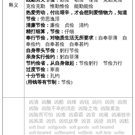
释义
克俭克勤 惟勤惟俭 能勤能俭
热爱劳动，付出艰辛，才会想到爱惜物力，知道
节俭：
劳思逸淫
清廉节俭：
廉俭 贞俭 清约
精打细算，节俭：
仔细
奉行节俭，对物质生活无所要求：
自奉菲薄 自
奉俭约 自奉甚俭 自奉甚约
自身带头节俭：
躬行节俭
亲身实行俭约：
躬自菲薄
节约俭省，从自身做起：
节俭躬行 节俭力行
过度节俭：
寒啬
十分节俭：
孔约
(
用钱等有节制：
节俭)
凶酒
凶酗
凶酷
凶锋
凶锐
凶问
凶闵
凶闻
凶险
凶险不幸的消息
凶险之地
凶险紧急
凶险而可怕
凶难
凶霸霸
凶音
凶顽
凶顽狡诈
凶风菜
凶饥
凶饥妖孽
凶首
凶骄
凶鸩
凶黠
soft fruit
softgoods
soft goods
soft hearted
soft-hearted
softhearted
softhrm
soft hrm
softie