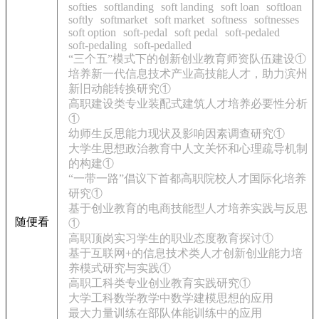
softies
softlanding
soft landing
soft loan
softloan
softly
softmarket
soft market
softness
softnesses
soft option
soft-pedal
soft pedal
soft-pedaled
soft-pedaling
soft-pedalled
“三个五”模式下的创新创业教育师资队伍建设①
培养新一代信息技术产业高技能人才，助力滨州
新旧动能转换研究①
高职建设类专业装配式建筑人才培养必要性分析
①
幼师生反思能力现状及影响因素调查研究①
大学生思想政治教育中人文关怀和心理疏导机制
的构建①
“一带一路”倡议下首都高职院校人才国际化培养
研究①
基于创业教育的电商技能型人才培养实践与反思
随便看
①
高职顶岗实习学生的职业态度教育探讨①
基于互联网+的信息技术类人才创新创业能力培
养模式研究与实践①
高职工科类专业创业教育实践研究①
大学工科数学教学中数学建模思想的应用
最大力量训练在部队体能训练中的应用