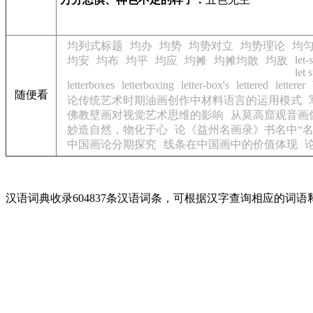
均列式标题
均办
均势
均势对立
均势理论
均
let-
均安
均布
均平
均应
均摊
均摊均散
均敌
let 
letterboxes
letterboxing
letter-box's
lettered
letterer
随便看
论传统艺术时期油画创作中材料语言的运用模式
佛教壁画对视觉艺术思维的影响
从莫高窟观音画
妙造自然，物化于心
论《益州名画录》书名中“名
中国画论分期探究
线条在中国画中的价值体现
汉语词典收录604837条汉语词条，可根据汉字查询相应的