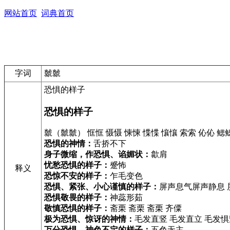
网站首页
词典首页
字词
虩虩
恐惧的样子
恐惧的样子
虩（虩虩） 恇恇 慑慑 悚悚 惵惵 懹懹 索索 伈伈 鳃
恐惧的神情：
舌挢不下
身子微缩，作恐惧、谄媚状：
歙肩
忧愁恐惧的样子：
蹙怖
释义
恐惊不安的样子：
乍毛变色
恐惧、紧张、小心谨慎的样子：
屏声息气屏声静息 
恐惧敬畏的样子：
神蕊形茹
敬慎恐惧的样子：
斋栗 斋栗 斋栗 齐僳
极为恐惧、惊讶的神情：
毛发直竖 毛发直立 毛发惧
万分恐惧、神色不定的样子：
五色无主