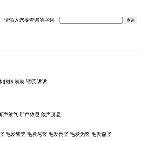
请输入您要查询的字词：
鳃 觫觫 兢兢 缩项 诉诉
屏声敛气 屏声敛息 敛声屏息
竖 毛发皆竖 毛发尽竖 毛发倒竖 毛发为竖 毛发森竖