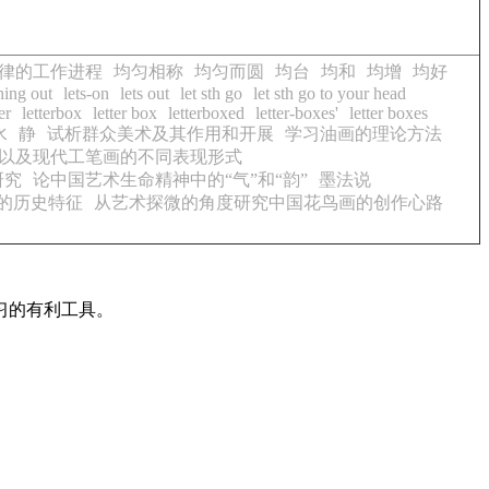
律的工作进程
均匀相称
均匀而圆
均台
均和
均增
均好
hing out
lets-on
lets out
let sth go
let sth go to your head
er
letterbox
letter box
letterboxed
letter-boxes'
letter boxes
水
静
试析群众美术及其作用和开展
学习油画的理论方法
以及现代工笔画的不同表现形式
研究
论中国艺术生命精神中的“气”和“韵”
墨法说
的历史特征
从艺术探微的角度研究中国花鸟画的创作心路
习的有利工具。