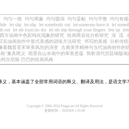
匀
均匀一致
均匀周遍
均匀圆润
均匀妥帖
均匀平整
均匀有规
slide
let slip
let-slip
let somebody out
let-someone-have-it
let somet
sth out
let sth (out) (to sb)
let sth slip through your fingers
lets up
lett
西方油画中色彩纯化现象的研究
绘画商业化分析研究
深
流
写实油画创作中形式美感的训练方法研究
书写的美感
分析传统
像看魏晋至宋审美风尚的演变
古典美学精神与当代油画创作的
画”兼具两义
雨景在山水画中的审美意蕴
简析清代宫廷铜版画
论柯尔尼留·巴巴的绘画风格
词语释义，基本涵盖了全部常用词语的释义、翻译及用法，是语文学
Copyright © 2004-2024 Puapp.net All Rights Reserved
更新时间：2026/8/8 1:45:00