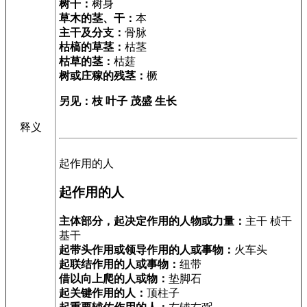
树干：
树身
草木的茎、干：
本
主干及分支：
骨脉
枯槁的草茎：
枯茎
枯草的茎：
枯莛
树或庄稼的残茎：
橛
另见：枝 叶子 茂盛 生长
释义
起作用的人
起作用的人
主体部分，起决定作用的人物或力量：
主干 桢干
基干
起带头作用或领导作用的人或事物：
火车头
起联结作用的人或事物：
纽带
借以向上爬的人或物：
垫脚石
起关键作用的人：
顶柱子