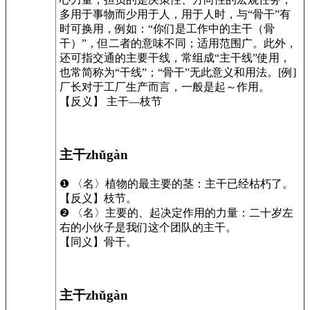
多用于事物而少用于人，用于人时，与“骨干”有
时可换用，例如：“你们是工作中的主干（骨
干）”，但二者的意味不同；适用范围广。此外，
还可指交通的主要干线，常组成“主干线”使用，
也常简称为“干线”；“骨干”无此意义和用法。[例]
厂长对于工厂生产而言，一般是起～作用。
【反义】 主干—枝节
主干
zhǔgàn
❶ 〈名〉植物的最主要的茎：主干已经枯朽了。
【反义】枝节。
❷ 〈名〉主要的、起决定作用的力量：二十岁左
右的小伙子是我们这个团队的主干。
【同义】骨干。
主干
zhǔgàn