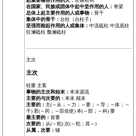
起重要辅佐作用的人：
左辅右弼
在国家、民族或团体中起中坚作用的人：
脊梁
总体上起主要作用的人或事物：
骨干
集体中的骨干：
台柱（台柱子）
坚强而能起作用的人或集体：
中流砥柱 中流底柱
狂澜砥柱 颓澜砥柱
主次
主次
轻重 主客
事物的主次和始末：
本末源流
主要的与次要的：
本末 颠末
主要的：
主(～从；～力；～要；～导；～体；～
干) 君(～药；～臣佐使) 本(～部；～科) 要
最主要的：
首要
次要的：
从(～犯) 次(～犯；其～)
从属，次要：
辅