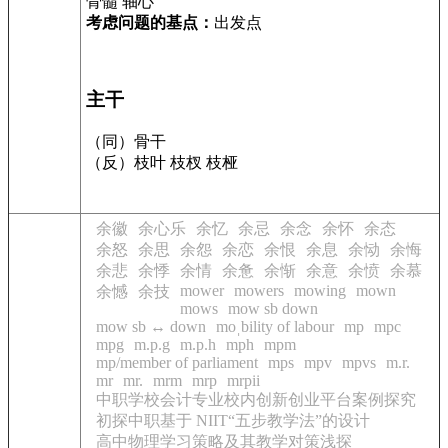
骨髓 轴心
考虑问题的基点：
出发点
主干
（同）骨干
（反）枝叶 枝杈 枝桠
余徽
余心乐
余忆
余忌
余念
余怀
余态
余怒
余思
余怨
余恋
余恨
余息
余恸
余悔
余悲
余悸
余情
余惫
余惭
余意
余愤
余慕
mower
mowers
mowing
mown
余憾
余技
mows
mow sb down
mow sb ↔ down
moˌbility of labour
mp
mpc
mpg
m.p.g
m.p.h
mph
mpm
mp/member of parliament
mps
mpv
mpvs
m.r.
mr
mr.
mrm
mrp
mrpii
中职学校会计专业校内创新创业平台案例探究
初探中职基于 NIIT“五步教学法”的设计
高中物理学习策略及其教学对策浅探