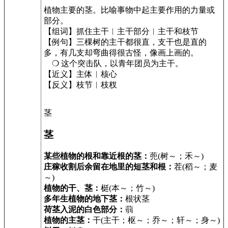
植物主要的茎。比喻事物中起主要作用的力量或
部分。
【组词】抓住主干︱主干部分︱主干和枝节
【例句】三棵树的主干都很直，支干也是直的
多，有几支却弯曲得很古怪，像画上画的。
❍ 这个突击队，以青年团员为主干。
【近义】主体︱核心
【反义】枝节︱枝杈
茎
茎
某些植物的根和靠近根的茎：
蔸(树～；禾～)
庄稼收割后余留在地里的短茎和根：
茬(稻～；麦
～)
植物的干、茎：
梃(本～；竹～)
多年生植物的地下茎：
根状茎
荷茎入泥的白色部分：
蒻
植物的主茎：
干(主干；枢～；乔～；轩～；身～)