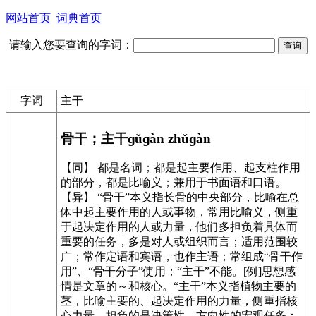
网站首页
词典首页
请输入您要查询的字词：
字词
主干
骨干；主干
ɡǔɡàn zhǔɡàn
【同】 都是名词；都是起主要作用、起支柱作用
的部分，都是比喻义；兼用于书面语和口语。
【异】 “骨干”本义指长骨的中央部分，比喻在总
体中起主要作用的人或事物，常用比喻义，侧重
于起决定作用的人或力量，他们多担负着具体而
重要的任务，多是对人或组织而言；适用范围较
广；常作定语和宾语，也作主语；常组成“骨干作
用”、“骨干分子”使用；“主干”不能。[例]思想感
情是文章的～和核心。“主干”本义指植物主要的
茎，比喻主要的、起决定作用的力量，侧重指核
心力量，担负的是决策性、方向性的宏观任务；