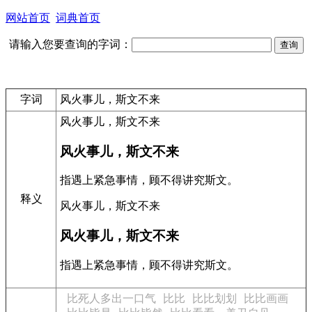
网站首页
词典首页
请输入您要查询的字词：
字词
风火事儿，斯文不来
风火事儿，斯文不来
风火事儿，斯文不来
指遇上紧急事情，顾不得讲究斯文。
释义
风火事儿，斯文不来
风火事儿，斯文不来
指遇上紧急事情，顾不得讲究斯文。
比死人多出一口气
比比
比比划划
比比画画