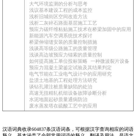
大气环境监测的分析与思考
浅议基本建设工程的成本监控
浅析旧城街区空间改造方法
浅析二灰碎石路面基层施工工艺
预应力碳纤维粘贴施工技术在桥梁加固中的应用
新能源汽车空调系统技术探讨
桥梁伸缩缝安装的质量控制措施
浅谈高等级公路施工的质量管理
浅谈高边坡预应力锚索的质量控制
如何提高施工单位投标策略
一种微波裂片设备
预应力混凝土梁鉴定试验及其结果判定
电气节能在工业电气设计中的应用研究
盐渍土地基的工程处理方法研究
谈钻孔灌注桩质量缺陷的处治
高速无扭精轧机组设备故障诊断分析
水泥地面起砂质量通病防治
废水蒸发塔在硫酸工艺中的应用
汉语词典收录604837条汉语词条，可根据汉字查询相应的词语
释义，基本涵盖了全部常用词语的释义、翻译及用法，是语文