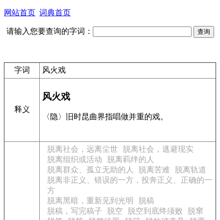
网站首页
词典首页
请输入您要查询的字词：
字词
风火戏
风火戏
释义
〈隐〉旧时昆曲界指唱做并重的戏。
脱离社会，远离尘世
脱离社会，逃避现实
脱离组织或活动
脱离羁绊的人
脱离群众、孤立无助的人
脱离苦难
脱离轨道
脱离非正义、错误的一方，投奔正义、正确的一
方
脱离黑暗，重新见到光明
脱稿
脱稿，写完稿子
脱空
脱空到底终须败
脱窜