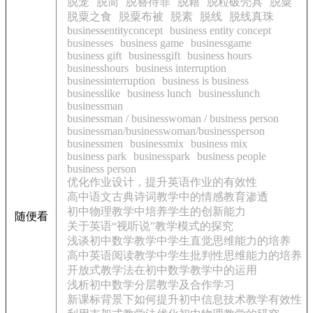
脱笼
脱简
脱簪待罪
脱籍
脱粒破壳具
脱粟
脱粟之食
脱粟布被
脱素
脱线
脱线真珠
businessentityconcept
business entity concept
businesses
business game
businessgame
business gift
businessgift
business hours
businesshours
business interruption
businessinterruption
business is business
businesslike
business lunch
businesslunch
businessman
businessman / businesswoman / business person
businessman/businesswoman/businessperson
businessmen
businessmix
business mix
business park
businesspark
business people
business person
优化作业设计，提升英语作业的有效性
高中语文古典诗词教学中的情感教育渗透
初中物理教学中培养学生的创新能力
随便看
关于英语“视听说”教学模式的探究
浅谈初中数学教学中学生直觉思维能力的培养
高中英语阅读教学中学生批判性思维能力的培养
开放式教学法在初中数学教学中的运用
浅析初中数学分层教学及合作学习
新课标背景下如何提升初中信息技术教学有效性