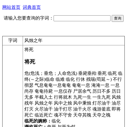
网站首页
词典首页
请输入您要查询的字词：
字词
风烛之年
将死
将死
危(危浅；垂危；人命危浅) 垂毙垂殆 垂死 临死 临
终(～之际)临命 临难 临化 行休 残喘(苟延～) 不行
彻瑟 气息奄奄一息奄奄 奄奄一息 淹淹一息 一息
尚存 奄奄待毙 一息仅存 尸居余气 历日不多 历日
无多 半截入土 行将就木 九死一生 一生九死 风烛
残年 风烛之年 风中之烛 风中秉烛 灯尽油干 油尽
灯灭 火尽油干 油干灯尽 油干火尽 魂游釜底 即将
死亡 临近死亡 魂不守舍 天夺其魄 天夺之魄
临死的婉称：
临化
濒临死亡：
危死 与死为邻