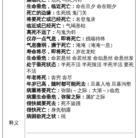
生命垂危，临近死亡：
命在旦夕 命在朝夕
死亡的边缘：
生死线 鬼门关
将要死亡或已经死亡：
名登鬼录
临近或已经死亡：
气竭形枯
离死不远了：
与鬼为邻
仅存一点气息，即将死亡：
残喘待终
气息微弱，濒于死亡：
淹淹（淹淹一息）
寿命将尽，即将死亡：
岁在龙蛇
生命垂危：
命若悬丝 命若丝发 命似悬丝 命悬丝发
处于垂死状态：
半死不活 半死辣活 半死半活 要死
不活
年老将死：
齿穷 齿尽
年岁已高，随时都可能死去：
旦暮入地 旦暮沟壑
病重将要死亡：
弥留(～之际；大渐～) 临危
病重生命垂危，弥留之际：
属纩之际
很快就要死去：
死不旋踵
很快死亡：
身先朝露
病困欲死之状：
殑
释义