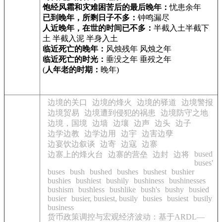
饱经风霜和灾难困苦后的最后晚年：
忧患余年
已到晚年，所剩日子不多：
钟鸣漏尽
人近晚年，在世的时间已不多：
半截入土半截下
土 半截入泥 半身入土
临近死亡的晚年：
风烛残年 风烛之年
临近死亡的时光：
垂没之年 垂殁之年
(
人年老的时期：
晚年)
边境的关口
边境的烽火
边境的驿道
边境警报
边境贸易
边境遭到侵犯的祸患
边境防守之地
边境，国境
边墙
边壤
边声
边头
边子
边学边教
边学边用
边宇
边害边孽
边宴饮边叙谈
边寄
边寇
边寨
bused
边寨上的烽火台
边寨的营垒
边封
边将
buses'
buses
bush
bushed
bushes
bushest
bushier
bushies
bushiest
bushily
bushiness
bushinesses
bushism
bushless
bushlike
bush's
bushy
busied
busier
busier, busiest, busily
busies
busiest
busily
business
货币政策调控与宏观经济波动：基于ARDL—