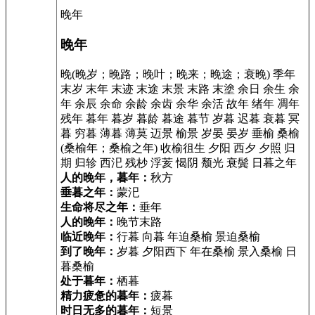
晚年
晚年
晚(晚岁；晚路；晚叶；晚来；晚途；衰晚) 季年
末岁 末年 末迹 末途 末景 末路 末塗 余日 余生 余
年 余辰 余命 余龄 余齿 余华 余活 故年 绪年 凋年
残年 暮年 暮岁 暮龄 暮途 暮节 岁暮 迟暮 衰暮 冥
暮 穷暮 薄暮 薄莫 迈景 榆景 岁晏 晏岁 垂榆 桑榆
(桑榆年；桑榆之年) 收榆徂生 夕阳 西夕 夕照 归
期 归轸 西汜 残杪 浮荄 愒阴 颓光 衰鬓 日暮之年
人的晚年，暮年：
秋方
垂暮之年：
蒙汜
生命将尽之年：
垂年
人的晚年：
晚节末路
临近晚年：
行暮 向暮 年迫桑榆 景迫桑榆
到了晚年：
岁暮 夕阳西下 年在桑榆 景入桑榆 日
暮桑榆
处于暮年：
栖暮
精力疲惫的暮年：
疲暮
时日无多的暮年：
短景