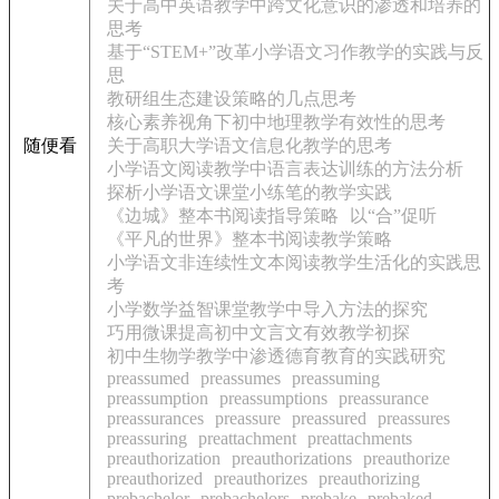
关于高中英语教学中跨文化意识的渗透和培养的
思考
基于“STEM+”改革小学语文习作教学的实践与反
思
教研组生态建设策略的几点思考
核心素养视角下初中地理教学有效性的思考
随便看
关于高职大学语文信息化教学的思考
小学语文阅读教学中语言表达训练的方法分析
探析小学语文课堂小练笔的教学实践
《边城》整本书阅读指导策略
以“合”促听
《平凡的世界》整本书阅读教学策略
小学语文非连续性文本阅读教学生活化的实践思
考
小学数学益智课堂教学中导入方法的探究
巧用微课提高初中文言文有效教学初探
初中生物学教学中渗透德育教育的实践研究
preassumed
preassumes
preassuming
preassumption
preassumptions
preassurance
preassurances
preassure
preassured
preassures
preassuring
preattachment
preattachments
preauthorization
preauthorizations
preauthorize
preauthorized
preauthorizes
preauthorizing
prebachelor
prebachelors
prebake
prebaked