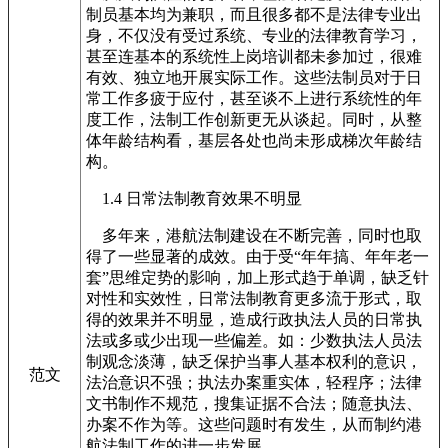
制员基本均为兼职，而且很多都不是法律专业出
身，不仅没有受过系统、专业的法律教育学习，
甚至连基本的系统性上岗培训都未参加过，很难
有效、独立地开展实际工作。这些法制员对于日
常工作多疲于应付，甚至谈不上进行系统性的年
度工作，法制工作创新更无从谈起。同时，从整
体年龄结构看，基层各处也尚未形成梯次年龄结
构。
1.4 日常法制教育效果不明显
多年来，港航法制建设在不断完善，同时也取
得了一些显著的成效。由于受“年年搞、年年老一
套”思维定势的影响，加上形式趋于单调，缺乏针
对性和实效性，日常法制教育更多流于形式，取
得的效果并不明显，造成行政执法人员的日常执
法或多或少出现一些偏差。如：少数执法人员法
制观念淡薄，缺乏保护当事人基本权利的意识，
范文
法治意识不强；执法办案重实体，轻程序；法律
文书制作不规范，搜集证据不合法；随意执法、
办案不作为等。这些问题时有发生，从而制约港
航法制工作的进一步发展。