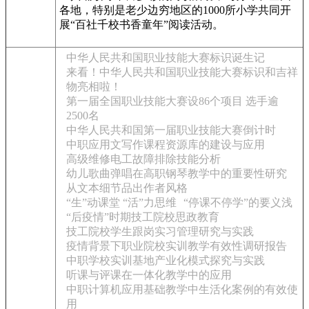
各地，特别是老少边穷地区的1000所小学共同开
展“百社千校书香童年”阅读活动。
中华人民共和国职业技能大赛标识诞生记
来看！中华人民共和国职业技能大赛标识和吉祥
物亮相啦！
第一届全国职业技能大赛设86个项目 选手逾
2500名
中华人民共和国第一届职业技能大赛倒计时
中职应用文写作课程资源库的建设与应用
高级维修电工故障排除技能分析
幼儿歌曲弹唱在高职钢琴教学中的重要性研究
从文本细节品出作者风格
“生”动课堂 “活”力思维
“停课不停学”的要义浅
“后疫情”时期技工院校思政教育
技工院校学生跟岗实习管理研究与实践
疫情背景下职业院校实训教学有效性调研报告
中职学校实训基地产业化模式探究与实践
听课与评课在一体化教学中的应用
中职计算机应用基础教学中生活化案例的有效使
用