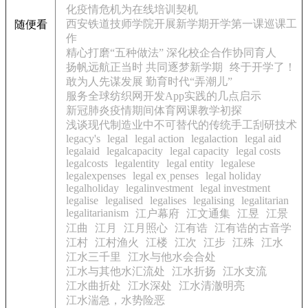
化疫情危机为在线培训契机
西安铁道技师学院开展新学期开学第一课巡课工
随便看
作
精心打磨“五种做法” 深化校企合作协同育人
扬帆远航正当时 共同逐梦新学期
终于开学了！
敢为人先谋发展 勤育时代“弄潮儿”
服务全球纺织网开发App实践的几点启示
新冠肺炎疫情期间体育网课教学初探
浅谈现代制造业中不可替代的传统手工刮研技术
legacy's
legal
legal action
legalaction
legal aid
legalaid
legalcapacity
legal capacity
legal costs
legalcosts
legalentity
legal entity
legalese
legalexpenses
legal exˌpenses
legal holiday
legalholiday
legalinvestment
legal investment
legalise
legalised
legalises
legalising
legalitarian
legalitarianism
江户幕府
江文通集
江昱
江景
江曲
江月
江月照心
江有诰
江有诰的古音学
江村
江村渔火
江楼
江次
江步
江殊
江水
江水三千里
江水与他水会合处
江水与其他水汇流处
江水折扬
江水支流
江水曲折处
江水深处
江水清澈明亮
江水湍急，水势险恶