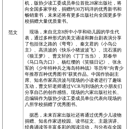
机，版协少读工委成员单位首批28家出版社，将
向全国多家学校，捐赠约30万码洋的优秀新书和
畅销童书，未来还将有更多出版社向全国更多学
校捐赠大量优质童书。
现场，来自北京8所中小学和幼儿园的学生代
范文
表，通过多种形式的美文诵读和舞台剧表演分享
了包括张之路的《弯弯》、秦文君的《小鸟公
主》、高洪波的《快乐小猪波波飞》、沈石溪的
《狼王梦》、曹文轩的《丁丁当当》、郑春华
《马口鸟力口》、杨红缨的《笑猫日记》、张永
军的《少年特种兵之海岛特种战》等历年“向青少
年推荐百种优秀图书”获奖作品。中国作协副主
席、知名作家高洪波与现场的小读者进行了趣味
互动，曹文轩老师通过VCR与到场的大小朋友们
分享自己的创作感悟。现场的六家出版社社长、
总编辑作为版协少读工委成员单位代表向现场的
八所学校捐赠了优秀图书。
据悉，未来百家出版社还将通过优秀少儿读物
捐赠、知名作家进校园、读书征文、主题演讲、
经典诵读等丰富多彩的阅读活动，与分布在全国