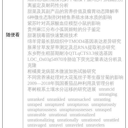
离鉴定及耐药性分析
甜菜及其副产品的营养价值及瘤胃动态降解率
6种微生态制剂对鲤鱼养殖水体水质的影响
紫苏叶对高尿酸血症模型小鼠的影响
贵州麻江分布小弧斑姬蛙的分子鉴定
随便看
甜薯脱毒苗快速繁殖技术
绵羊背最长肌组织中TMOD4基因表达差异研究
胀果甘草发芽率测定及总RNA提取初步研究
东乡野生稻苗期耐冷QTLqCTS3.3候选基因
LOC_Os03g54970冷胁迫下荧光定量表达分析及
克隆
柑橘黄龙病苗木微波加热试验研究
不同营养液处理对大花菟丝子寄生薇甘菊的影响
2009—2018年我国番茄品种利用及管理分析
unrancid
枣树根系土壤水分运移的研究进展
unranging
unranked
unrankled
unransacked
unranting
unraped
unraptured
unrapturous
unrapturously
unrapturousness
unrapturousnesses
unrasped
unrateable
unrational
unrationalized
unrationalizing
unrationally
unrationed
unrattled
unravaged
unravel
unraveled
unravelers