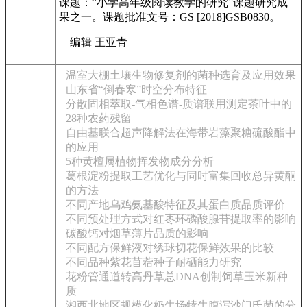
课题：“小学高年级阅读教学的研究”课题研究成
果之一。课题批准文号：GS [2018]GSB0830。
编辑 王亚青
温室大棚土壤生物修复剂的菌种选育及应用效果
山东省“倒春寒”时空分布特征
分散固相萃取-气相色谱-质谱联用测定茶叶中的
28种农药残留
自由基联合超声降解法在海带岩藻聚糖硫酸酯中
的应用
5种黄檀属植物挥发物成分分析
葛根淀粉提取工艺优化与同时富集回收总异黄酮
的方法
不同产地乌鸡氨基酸特征及其蛋白质品质评价
不同预处理方式对红枣环磷酸腺苷提取率的影响
碳酸钙对烟草薄片品质的影响
不同配方保鲜液对绣球切花保鲜效果的比较
不同品种紫花苜蓿种子耐硒能力研究
花粉管通道转高丹草总DNA创制饲草玉米新种
质
湘西北地区规模化奶牛场犊牛腹泻沙门氏菌的分