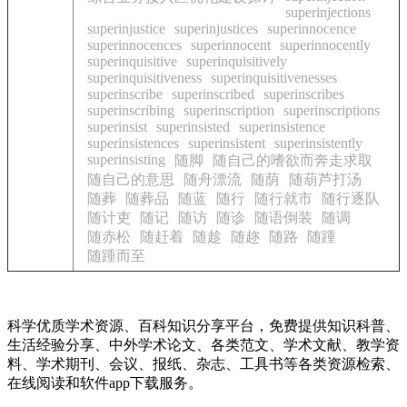
superinjections
superinjustice
superinjustices
superinnocence
superinnocences
superinnocent
superinnocently
superinquisitive
superinquisitively
superinquisitiveness
superinquisitivenesses
superinscribe
superinscribed
superinscribes
superinscribing
superinscription
superinscriptions
superinsist
superinsisted
superinsistence
superinsistences
superinsistent
superinsistently
superinsisting
随脚
随自己的嗜欲而奔走求取
随自己的意思
随舟漂流
随荫
随葫芦打汤
随葬
随葬品
随蓝
随行
随行就市
随行逐队
随计吏
随记
随访
随诊
随语倒装
随调
随赤松
随赶着
随趁
随趂
随路
随踵
随踵而至
科学优质学术资源、百科知识分享平台，免费提供知识科普、
生活经验分享、中外学术论文、各类范文、学术文献、教学资
料、学术期刊、会议、报纸、杂志、工具书等各类资源检索、
在线阅读和软件app下载服务。