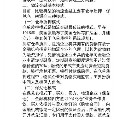
二、物流金融基本模式
目前，比较典型的物流金融主要有仓单质押，保
兑仓，融通仓三种模式。
（一）仓单质押模式
仓单质押模式是物流金融最传统的模式。早在
1916年，美国就颁布了美国仓库存贮法案，并建
立起一整套关于仓单质押的系统规则1。
所谓仓单质押，是指企业将其拥有的货物存放于
金融机构指定的物流企业的仓库，以其为货物做
为融资担保，凭借物流企业出具的仓单向金融企
业申请短期融资。短期融资的额度通常不超过货
物价值的70%，融资的形式主要流动资金短期贷
款、银行承兑汇票、银行付款保函等。在仓单质
押过程中，物流企业对货物实施监管，主要扮演
中间人及担保人角色。
（二）保兌仓模式
在保兑仓模式下，买方、卖方、物流企业（保兑
仓）、金融机构四方签订“保兑仓”业务合作协
议。买方依据其与卖方签订的《购销合同》，向
金融机构缴纳一定比例的保证金后，由金融机构
开具承兑汇票，专门用于支付卖方货款。该承兑