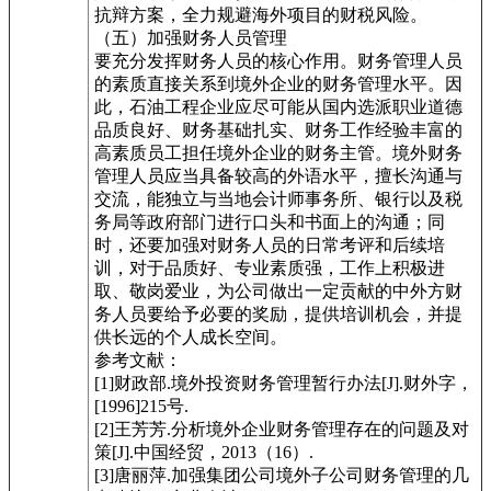
抗辩方案，全力规避海外项目的财税风险。
（五）加强财务人员管理
要充分发挥财务人员的核心作用。财务管理人员
的素质直接关系到境外企业的财务管理水平。因
此，石油工程企业应尽可能从国内选派职业道德
品质良好、财务基础扎实、财务工作经验丰富的
高素质员工担任境外企业的财务主管。境外财务
管理人员应当具备较高的外语水平，擅长沟通与
交流，能独立与当地会计师事务所、银行以及税
务局等政府部门进行口头和书面上的沟通；同
时，还要加强对财务人员的日常考评和后续培
训，对于品质好、专业素质强，工作上积极进
取、敬岗爱业，为公司做出一定贡献的中外方财
务人员要给予必要的奖励，提供培训机会，并提
供长远的个人成长空间。
参考文献：
[1]财政部.境外投资财务管理暂行办法[J].财外字，
[1996]215号.
[2]王芳芳.分析境外企业财务管理存在的问题及对
策[J].中国经贸，2013（16）.
[3]唐丽萍.加强集团公司境外子公司财务管理的几