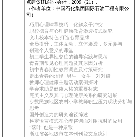
点建议[J].商业会计，2009（21）.
（作者单位：中国石化集团国际石油工程有限公
司）
巧用心理辅导技巧，化解亲子冲突
职校德育与心理健康教育渗透模式探究
突出校本特色 打造心育品牌
全员提升，主体互动，立体渗透，多元参与
创建个人意义的课堂
初二学生异性交往的辅导实践与思考
青春期常见心理问题及其原因分析
初中青春期性教育调查及对策研究
走出青春的沼泽
男生 女生 对对碰
教师心理健康主题活动案例探讨
学会求助是健康人格的重要标志
完美主义及其与心理健康关系的研究进展
少数民族地区农村小学教师职业压力现状分析与
思考
国外创造力的研究途径综述
检定语言模式在心理咨询面对阻抗时的应用
“落叶”也是一种景致
浙江省各地级市在本刊刊登文章统计