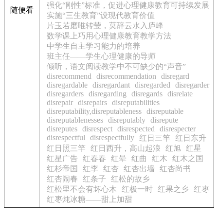
强化“刚性”标准，促进心理健康教育可持续发展
随便看
实施“三生教育”设现代教育价值
片玉若磨唯转莹，莫辞云水入庐峰
数学课上巧用心理健康教育教学方法
中学生自主学习能力的培养
班主任——学生心理健康的导师
倾听，语文阅读教学中不可缺少的“声音”
disrecommend
disrecommendation
disregard
disregardable
disregardant
disregarded
disregarder
disregarders
disregarding
disregards
disrelate
disrepair
disrepairs
disreputabilities
disreputability,disreputableness
disreputable
disreputablenesses
disreputably
disrepute
disreputes
disrespect
disrespected
disrespecter
disrespectful
disrespectfully
红日三竿
红日东升
红日照三竿
红日西升，高山起浪
红旭
红星
红星广告
红春春
红晕
红曲
红木
红木之国
红杉帝国
红李
红杏
红杏出墙
红杏尚书
红杏闹春
红条子
红松的故乡
红松里不会有坏心木
红极一时
红果之乡
红枣
红枣炖冰糖——甜上加甜