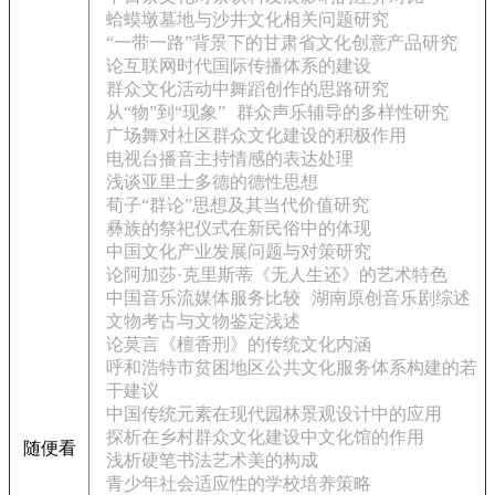
蛤蟆墩墓地与沙井文化相关问题研究
“一带一路”背景下的甘肃省文化创意产品研究
论互联网时代国际传播体系的建设
群众文化活动中舞蹈创作的思路研究
从“物”到“现象”
群众声乐辅导的多样性研究
广场舞对社区群众文化建设的积极作用
电视台播音主持情感的表达处理
浅谈亚里士多德的德性思想
荀子“群论”思想及其当代价值研究
彝族的祭祀仪式在新民俗中的体现
中国文化产业发展问题与对策研究
论阿加莎·克里斯蒂《无人生还》的艺术特色
中国音乐流媒体服务比较
湖南原创音乐剧综述
文物考古与文物鉴定浅述
论莫言《檀香刑》的传统文化内涵
呼和浩特市贫困地区公共文化服务体系构建的若
干建议
中国传统元素在现代园林景观设计中的应用
探析在乡村群众文化建设中文化馆的作用
随便看
浅析硬笔书法艺术美的构成
青少年社会适应性的学校培养策略