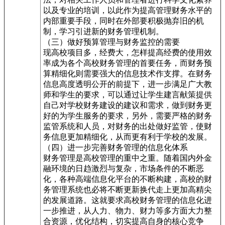
以及专业的培训，以此作为提高管理财务水平的
内部重要手段，同时在外部要积极抛弃旧的机
制，学习引进新的财务管理机制。
（三）做好预算管理与财务监控的需要
现高校项目多，经费大，怎样提高经费的使用效
率成为各个高校财务管理的首要任务，而财务预
算精细化则需要强大的信息技术作支撑。在财务
信息高度透明公开的前提下，进一步满足广大教
师和学生的要求，可以通过让学生建言献策提供
自己对学校财务建设的建议和需求，做到财务更
好的为学生服务的要求，另外，需要严格的财务
监管系统和人员，对财务的出处做好监管，使财
务信息更加精细化，从而更有利于学校的发展。
（四）进一步完善财务管理的信息化体系
财务管理是高校管理的重中之重。随着国内外金
融环境的日趋激烈与复杂，市场条件的不断恶
化，各种高端信息化平台的不断构建，高校的财
务管理系统也必将不断更新换代走上更加高精尖
的发展道路。这就要求高校财务管理的信息化进
一步推进，从人力、物力、财力等多方面大力整
合资源，优化结构，切实提高自身的核心竞争