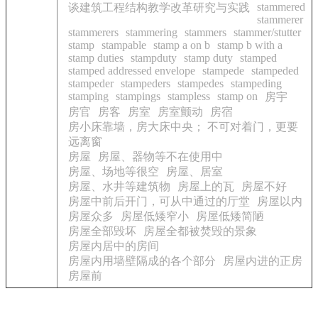
stammered
谈建筑工程结构教学改革研究与实践
stammerer
stammerers
stammering
stammers
stammer/stutter
stamp
stampable
stamp a on b
stamp b with a
stamp duties
stampduty
stamp duty
stamped
stamped addressed envelope
stampede
stampeded
stampeder
stampeders
stampedes
stampeding
stamping
stampings
stampless
stamp on
房宇
房官
房客
房室
房室颤动
房宿
房小床靠墙，房大床中央； 不可对着门，更要
远离窗
房屋
房屋、器物等不在使用中
房屋、场地等很空
房屋、居室
房屋、水井等建筑物
房屋上的瓦
房屋不好
房屋中前后开门，可从中通过的厅堂
房屋以内
房屋众多
房屋低矮窄小
房屋低矮简陋
房屋全部毁坏
房屋全都被焚毁的景象
房屋内居中的房间
房屋内用墙壁隔成的各个部分
房屋内进的正房
房屋前