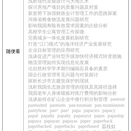
浅析现代景观设计与大地艺术
探讨房地产项目的质量问题及对策
新形势下加强财政会计管理工作的思路探索
河南省粮食物流发展问题研究
影响我国寿险有效需求因素的比较分析
高校学生公寓管理工作探微
完善城乡一体化发展机制研究
打造“江门模式”的海洋经济产业发展研究
企业目标管理的应用研究
随便看
浅谈促进产业转型升级加快经济模式转变措施
物流管理如何实现信息化发展
论自然科学学术期刊编辑应具备的素质
国企行政管理常见问题与对策探讨
探析长沙市古建筑保护的现状
浅析我国生态旅游管理的现状及其路径选择
我国老年人身体锻炼对医疗费用的影响分析
pantsuit
浅谈如何在矿山企业中推行积分制管理
pantsuited
pantsuits
pan-turanian
pan-turanianism
pantyhose
pan²
pan¹
papa
papacies
papacy
papal
papally
papalty
paparazzi
papas
papaship
papaya
papayan
papayas
paper
paperback
paperbacked
paperbacks
paperbased
荔枝奴