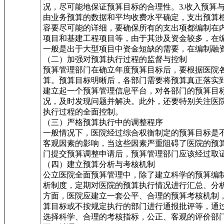
况，尽可能地保证预算目标的合理性。3.收入预
由业务预算的数据和平均收费水平确定，支出预算
容要尽可能的详细，要确保所有的支出项都编制在
项目和基建工程项目等，由于其涉及资金较多，在
一般是出于大型项目中资金短缺的需要，在编制融
（二）加强对预算执行过程的监督与控制
预算管理部门在确立年度预算目标后，要根据医院
算。预算目标明晰后，各部门需要将预算真正落实
建立起一个预算管理信息平台，对各部门的预算目
况，及时发现问题并解决。此外，还要特别关注医
执行过程的全面控制。
（三）严格预算执行中的调整程序
一般情况下，医院经过综合权衡制定的预算目标是
客观因素的影响，当这些因素严重阻碍了医院的预
门提交预算调整申请后，预算管理部门应该经过取
（四）建立预算分析与考核机制
公立医院全面预算管理中，除了建立科学的预算编
析制度，定期对医院的预算执行情况进行汇总、分
方面，医院应建立一套公平、合理的预算考核机制
算目标或不按规定执行的部门进行通报批评等，通
选择科学、合理的考核指标，公正、客观的评价部