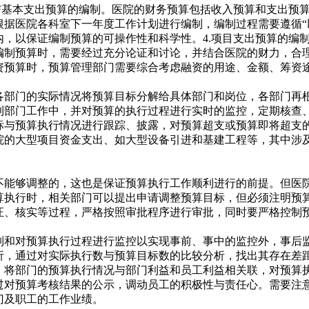
算与基本支出预算的编制。医院的财务预算包括收入预算和支出预
根据医院各科室下一年度工作计划进行编制，编制过程需要遵循“
内，以保证编制预算的可操作性和科学性。4.项目支出预算的编
编制预算时，需要经过充分论证和讨论，并结合医院的财力，合理
资预算时，预算管理部门需要综合考虑融资的用途、金额、筹资
各部门的实际情况将预算目标分解给具体部门和岗位，各部门再
到部门工作中，并对预算的执行过程进行实时的监控，定期核查
标与预算执行情况进行跟踪、披露，对预算超支或预算即将超支
院的大型项目资金支出、如大型设备引进和基建工程等，其中涉
不能够调整的，这也是保证预算执行工作顺利进行的前提。但医
算执行时，相关部门可以提出申请调整预算目标，但必须注明预
证、核实等过程，严格按照审批程序进行审批，同时要严格控制
制和对预算执行过程进行监控以实现事前、事中的监控外，事后
析，通过对实际执行数与预算目标数的比较分析，找出其存在差
，将部门的预算执行情况与部门利益和员工利益相关联，对预算
过对预算考核结果的公示，调动员工的积极性与责任心。需要注
门及职工的工作业绩。