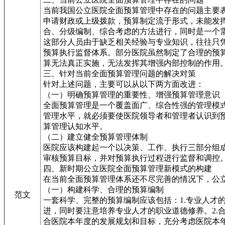
当前我国公立医院全面预算管理中存在的问题主要
申请财政或上级拨款，预算制定流于形式，未能发
合、分级编制、综合考虑的方法进行，同时是一个
这部分人员由于缺乏相关经验与专业知识，往往只
预算执行监督体系。部分医院虽然制定了合理的预
算无法真正实施，无法发挥其增强内部控制的作用
三、针对当前全面预算管理问题的解决对策
针对上述问题，主要可以从以下两方面改进：
（一）明确预算管理的重要性、增强预算管理意识
全面预算管理是一个覆盖面广、综合性强的管理模
管理水平，就必须要使医院领导者和管理者认识到
算管理认知水平。
（二）建立健全预算管理体制
医院应该构建起一个以决策、工作、执行三部分组
审核预算目标，并对预算执行过程进行监督和调控
四、新时期公立医院全面预算管理新模式的构建
在当前全面预算管理体系还不尽完善的情况下，公
（一）构建科学、合理的预算编制
范文
一套科学、完整的预算编制应该包括：1.专业人
进，同时要注意培养专业人才的职业道德修养。2
合医院本年度的发展规划和目标，充分考虑医院本