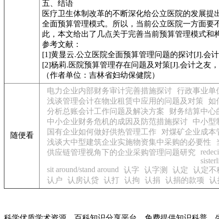
五、结语
医疗卫生体制改革的不断深化给公立医院的发展提
全面预算管理模式。所以，当前公立医院一方面要
此，本文给出了几点关于完善当前预算管理模式和
参考文献：
[1]黄显云.公立医院全面预算管理问题的探讨[J].会计之友
[2]杨莉.医院预算管理存在问题及对策[J].会计之友，20
（作者单位：吉林省妇幼保健院）
电力企业内部财务审计完善措施探讨
行政事业单
浅谈管理会计在物业租赁中应用的问题及对策
如
分析总账会计工作问题及解决方案
财务结算中心
中小企业财务危机的成因及防范措施探讨
中小型
国有企业如何做好供热管理工作
对煤矿企业成本
随便看
浅谈大中型建筑企业实施物资集中采购的必要性
redec
供应链管理视角下的企业采购管理问题研究
sister
sit around/stand around
认字
认字测
认定
认定不
认户
认房认贷
认打
认拘
认捐
认捐的款项
认
科学优质学术资源、百科知识分享平台，免费提供知识科普、