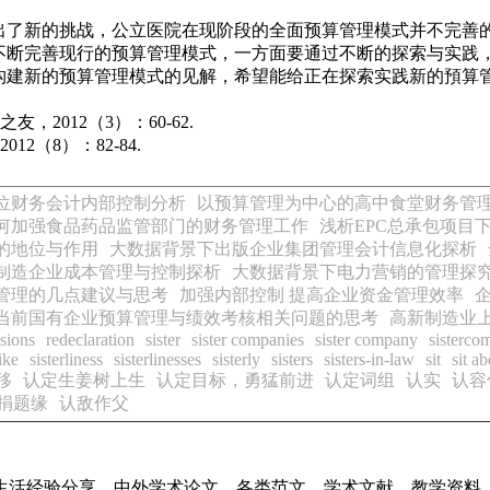
出了新的挑战，公立医院在现阶段的全面预算管理模式并不完善
不断完善现行的预算管理模式，一方面要通过不断的探索与实践
构建新的预算管理模式的见解，希望能给正在探索实践新的預算
，2012（3）：60-62.
12（8）：82-84.
位财务会计内部控制分析
以预算管理为中心的高中食堂财务管
何加强食品药品监管部门的财务管理工作
浅析EPC总承包项目
的地位与作用
大数据背景下出版企业集团管理会计信息化探析
制造企业成本管理与控制探析
大数据背景下电力营销的管理探
管理的几点建议与思考
加强内部控制 提高企业资金管理效率
当前国有企业预算管理与绩效考核相关问题的思考
高新制造业
isions
redeclaration
sister
sister companies
sister company
sisterco
like
sisterliness
sisterlinesses
sisterly
sisters
sisters-in-law
sit
sit a
移
认定生姜树上生
认定目标，勇猛前进
认定词组
认实
认容
捐题缘
认敌作父
生活经验分享、中外学术论文、各类范文、学术文献、教学资料