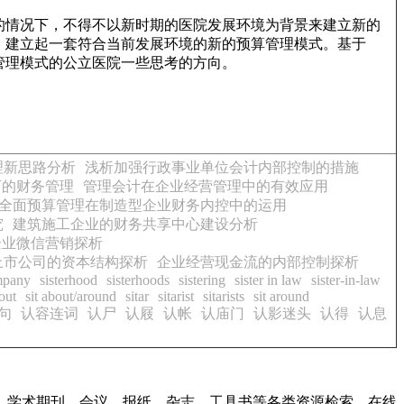
的情况下，不得不以新时期的医院发展环境为背景来建立新的
，建立起一套符合当前发展环境的新的预算管理模式。基于
管理模式的公立医院一些思考的方向。
理新思路分析
浅析加强行政事业单位会计内部控制的措施
下的财务管理
管理会计在企业经营管理中的有效应用
全面预算管理在制造型企业财务内控中的运用
究
建筑施工企业的财务共享中心建设分析
企业微信营销探析
上市公司的资本结构探析
企业经营现金流的内部控制探析
mpany
sisterhood
sisterhoods
sistering
sister in law
sister-in-law
bout
sit about/around
sitar
sitarist
sitarists
sit around
句
认容连词
认尸
认屐
认帐
认庙门
认影迷头
认得
认息
、学术期刊、会议、报纸、杂志、工具书等各类资源检索、在线