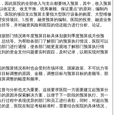
算，因此医院的全部收入与支出都要纳入预算，其中，收入预算
以收定支、收支平衡、统筹兼顾、保证重点”的原则，编制内
制。医院的项目支出预算主要指大型医疗设备的购置、大型维修
安排项目。5.投资、融资预算的编制。医院的投资、融資业务
途径等，并对融资风险和医院的偿还能力进行分析、论证。
根据部门情况将年度预算目标具体划拨到季度预算或月份预
、总结等。为帮助各部门了解部门的预算执行情况，医院可以
的部门进行通报，使各部门能更直观地了解部门预算执行情
及到的资金支付问题要实时跟踪，及时记录，以期实现对预算
院的预算情况有时也会受到市场环境、国家政策、不可抗力等
算目标调整的原因、金额，调整目标与预算目标的差额等。部
预算调整的幅度和频率。
监督与分析也尤为重要。这就要求医院一方面要建立起预算分
距的原因并探索解决方案，以便于下一阶段的预算执行。另一
执行过程中表现优异的部门和员工进行表彰，同时，对超出预
意的是，医院在制定考核标准时，需要结合医院的具体情况，