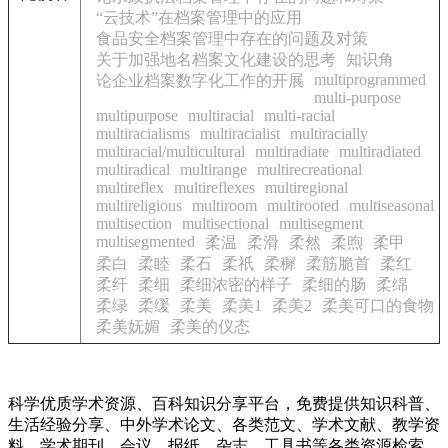
“云技术”在档案管理中的应用
食品安全档案管理中存在的问题及对策
关于加强地名档案文化建设的思考
知识角
multiprogrammed
论企业档案数字化工作的开展
multi-purpose
multipurpose
multiracial
multi-racial
multiracialisms
multiracialist
multiracially
multiracial/multicultural
multiradiate
multiradiated
multiradical
multirange
multirecreational
multireflex
multireflexes
multiregional
multireligious
multiroom
multirooted
multiseasonal
multisection
multisectional
multisegment
multisegmented
柔温
柔滑
柔然
柔煦
柔甲
柔白
柔睦
柔石
柔祇
柔穉
柔筋脆首
柔红
柔纤
柔细
柔细浓密的样子
柔细的肠
柔绵
柔绿
柔缓
柔美
柔美1
柔美2
柔美可口的食物
柔美妩媚
柔美的仪态
科学优质学术资源、百科知识分享平台，免费提供知识科普、
生活经验分享、中外学术论文、各类范文、学术文献、教学资
料、学术期刊、会议、报纸、杂志、工具书等各类资源检索、