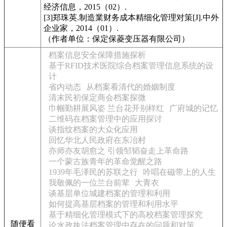
经济信息，2015（02）.
[3]郑珠英.制造業财务成本精细化管理对策[J].中外
企业家，2014（01）.
（作者单位：保定保菱变压器有限公司）
档案信息安全保障措施探析
基于RFID技术医院综合档案管理信息系统的设
计
省内动态
从档案看清代的婚姻制度
清末民初保定商会档案探微
巾帼勤耕展风姿 兰台花开别样红
广府城的记忆
二维码在档案管理中的应用探讨
谈指纹档案的大众化应用
回忆华北人民政府在东冶村
亦师亦友胡愈之 引领邹韬奋走上革命路
一个蒙古族青年的革命觉醒之路
1939年毛泽民的苏联之行
吟唱在磁带上的人生
我敬佩的一位兰台前辈
大青衣
谈基层单位城建档案的管理和利用
如何提高基层档案的管理和利用水平
基于精细化管理模式下的高校档案管理探究
随便看
论水政执法档案管理中存在的问题和对策