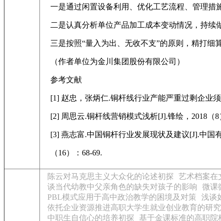
一是通过闲置设备利用、优化工艺流程、管理措施
二是认真分析单位产品加工成本变动情况，持续做
三是按照“量入为出、无收不支”的原则，精打细
（作者单位为金川集团股份有限公司）
参考文献
[1] 赵忠，张炳仁.铜杆线行业产能严重过剩企业须自律[
[2] 周思云.铜杆线营销模式浅析[J].锋绘，2018（8）：
[3] 燕志富.中国铜杆行业发展现状及建议[J].中国有
（16）：68-69.
陈云对马克思主义大众化的论述初探
艺术档案在
谈当代幼教中父亲角色的缺失对孩子的影响
微课
PBL模式应用于高中政治教学的困境及对策
浅谈
依托企业资源推进高职大学生就业创业教育的研究
中职生自信心的培养初探
基于金课标准的高职院