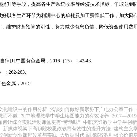
提升等手段，提高各生产系统收率等经济技术指标，争取达到
好以各生产环节为利润中心的单耗及加工费降低工作，加大降
算，维护财务预算的刚性，努力减少有息负债，降低资金使用费
J].中国有色金属，2016（15）：42-43.
262-263.
色金属，2015
文化建设中的作用分析
浅谈如何做好新形势下广电办公室工作
微而不微
初中地理教学中学生读图能力的有效培养
2017—2
如何让综合实践活动课堂更有“劳动味”
中职烹饪教学中学生创新
新媒体视阈下高职院校思政教育有效性的提升方法
建构主义
校创新创业课程改革与实践
大数据时代高职院校教师核心价值