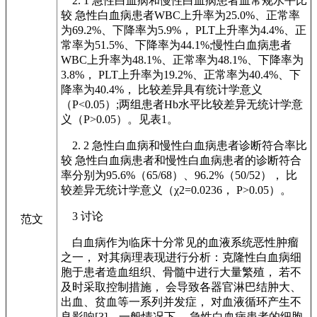
2. 1 急性白血病和慢性白血病患者血常规水平比
较 急性白血病患者WBC上升率为25.0%、正常率
为69.2%、下降率为5.9%， PLT上升率为4.4%、正
常率为51.5%、下降率为44.1%;慢性白血病患者
WBC上升率为48.1%、正常率为48.1%、下降率为
3.8%， PLT上升率为19.2%、正常率为40.4%、下
降率为40.4%， 比较差异具有统计学意义
（P<0.05）;两组患者Hb水平比较差异无统计学意
义（P>0.05）。见表1。
2. 2 急性白血病和慢性白血病患者诊断符合率比
较 急性白血病患者和慢性白血病患者的诊断符合
率分别为95.6%（65/68）、96.2%（50/52）， 比
较差异无统计学意义（χ2=0.0236， P>0.05）。
3 讨论
范文
白血病作为临床十分常见的血液系统恶性肿瘤
之一， 对其病理表现进行分析：克隆性白血病细
胞于患者造血组织、骨髓中进行大量繁殖， 若不
及时采取控制措施， 会导致各器官淋巴结肿大、
出血、贫血等一系列并发症， 对血液循环产生不
良影响[3]。一般情况下， 急性白血病患者的细胞