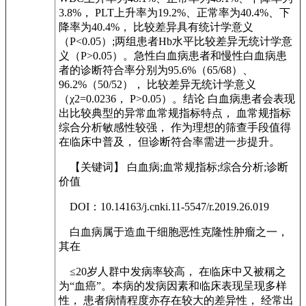
3.8%， PLT上升率为19.2%、正常率为40.4%、下
降率为40.4%， 比较差异具有统计学意义
（P<0.05）;两组患者Hb水平比较差异无统计学意
义（P>0.05）。急性白血病患者和慢性白血病患
者的诊断符合率分别为95.6%（65/68）、
96.2%（50/52）， 比较差异无统计学意义
（χ2=0.0236， P>0.05）。结论 白血病患者会表现
出比较典型的异常血常规指标特点， 血常规指标
综合分析敏感性较强， 作为理想的筛查手段值得
在临床中普及， 但诊断符合率需进一步提升。
【关键词】 白血病;血常规指标;综合分析;诊断
价值
DOI：10.14163/j.cnki.11-5547/r.2019.26.019
白血病属于造血干细胞恶性克隆性肿瘤之一，
其在
≤20岁人群中发病率较高， 在临床中又被稱之
为“血癌”。本病的发病因素和临床表现呈现多样
性， 患者病情程度亦存在较大的差异性， 经常出