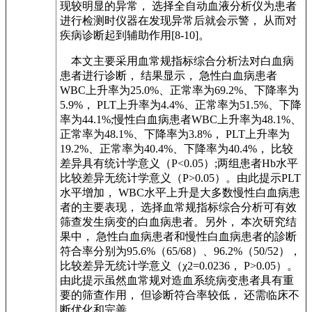
现较明显的异常， 选择全自动血液分析仪为患者
进行检测时仪器在发现异常后就会示警， 从而对
疾病诊断起到辅助作用[8-10]。
本文主要采用血常规指标综合分析法对白血病
患者进行诊断， 结果显示， 急性白血病患者
WBC上升率为25.0%、正常率为69.2%、下降率为
5.9%， PLT上升率为4.4%、正常率为51.5%、下降
率为44.1%;慢性白血病患者WBC上升率为48.1%、
正常率为48.1%、下降率为3.8%， PLT上升率为
19.2%、正常率为40.4%、下降率为40.4%， 比较
差异具有统计学意义（P<0.05）;两组患者Hb水平
比较差异无统计学意义（P>0.05）。由此提示PLT
水平增加， WBC水平上升是大多数慢性白血病患
者的主要表现， 选择血常规指标综合分析可有效
筛查发生病变的白血病患者。另外， 本次研究结
果中， 急性白血病患者和慢性白血病患者的診断
符合率分别为95.6%（65/68）、96.2%（50/52），
比较差异无统计学意义（χ2=0.0236， P>0.05）。
由此提示虽然血常规对造血系统病变患者具有重
要的筛查作用， 但诊断符合率较低， 还需临床不
断优化和完善。