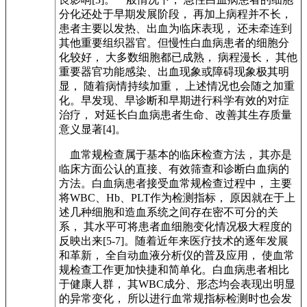
分化还处于早期发展阶段， 再加上病程并不长，
患者主要以发热、出血为临床表现， 还未牵连到
其他重要组织器官。但慢性白血病患者的细胞分
化较好， 大多数细胞都已成熟， 病程漫长， 其他
重要器官功能感染、出血现象或障碍现象极其明
显， 随着病情持续加重， 上述情况也会随之加重
化。早发现、早诊断和早期进行科学有效的对症
治疗， 对延长白血病患者生命、改善其生存质量
意义显著[4]。
血常规检查属于基本的临床检查方法， 其亦是
临床方面公认的直接、有效筛查和诊断白血病的
方法。白血病患者接受血常规检查过程中， 主要
将WBC、Hb、PLT作为检测指标， 原因就在于上
述几种细胞和造血系统之间存在密不可分的关
系， 其水平可将患者血细胞变化情况极大程度的
反映出来[5-7]。随着近年来医疗技术的逐年发展
和革新， 全自动血液分析仪的普及应用， 使血常
规检查工作更加快捷和简单化。白血病患者相比
于健康人群， 其WBC成分、形态均会表现出明显
的异常变化， 所以进行血常规指标检测时也会发