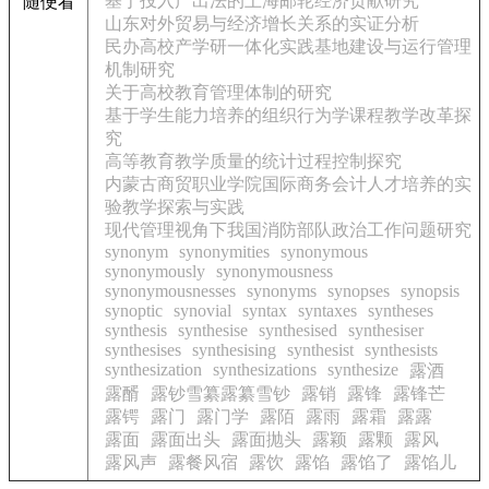
基于投入产出法的上海邮轮经济贡献研究
随便看
山东对外贸易与经济增长关系的实证分析
民办高校产学研一体化实践基地建设与运行管理
机制研究
关于高校教育管理体制的研究
基于学生能力培养的组织行为学课程教学改革探
究
高等教育教学质量的统计过程控制探究
内蒙古商贸职业学院国际商务会计人才培养的实
验教学探索与实践
现代管理视角下我国消防部队政治工作问题研究
synonym
synonymities
synonymous
synonymously
synonymousness
synonymousnesses
synonyms
synopses
synopsis
synoptic
synovial
syntax
syntaxes
syntheses
synthesis
synthesise
synthesised
synthesiser
synthesises
synthesising
synthesist
synthesists
synthesization
synthesizations
synthesize
露酒
露醑
露钞雪纂露纂雪钞
露销
露锋
露锋芒
露锷
露门
露门学
露陌
露雨
露霜
露露
露面
露面出头
露面抛头
露颖
露颗
露风
露风声
露餐风宿
露饮
露馅
露馅了
露馅儿