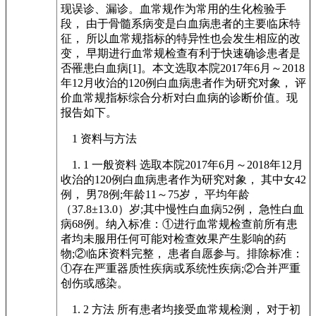
现误诊、漏诊。血常规作为常用的生化检验手
段， 由于骨髓系病变是白血病患者的主要临床特
征， 所以血常规指标的特异性也会发生相应的改
变， 早期进行血常规检查有利于快速确诊患者是
否罹患白血病[1]。本文选取本院2017年6月～2018
年12月收治的120例白血病患者作为研究对象， 评
价血常规指标综合分析对白血病的诊断价值。现
报告如下。
1 资料与方法
1. 1 一般资料 选取本院2017年6月～2018年12月
收治的120例白血病患者作为研究对象， 其中女42
例， 男78例;年龄11～75岁， 平均年龄
（37.8±13.0）岁;其中慢性白血病52例， 急性白血
病68例。纳入标准：①进行血常规检查前所有患
者均未服用任何可能对检查效果产生影响的药
物;②临床资料完整， 患者自愿参与。排除标准：
①存在严重器质性疾病或系统性疾病;②合并严重
创伤或感染。
1. 2 方法 所有患者均接受血常规检测， 对于初