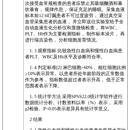
次接受血常规检查的患者应禁止其吸烟酗酒和暴
饮暴食， 规律作息， 保证充足的睡眠。采集血液
标本前12 h叮嘱患者不可过度疲劳， 通过真空采
血管采集患者的血液， 并立即送往实验室给予全
自动血液生化分析仪和显微镜检查， 将WBC、
PLT、Hb作为主要检测指标， 制作标本涂片， 再
进行瑞吉染色， 分析细胞发育情况。
1. 3 观察指标 比较急性白血病和慢性白血病患
者PLT、WBC及Hb水平及诊断符合率。
1. 4 判定标准[2] 淋巴细胞>60%， 核红细胞比例
≥10%表示异常。以患者所处年龄阶段的正常数值
作为参考， 指标数值超过者表示升高， 低于正常
范围者表示下降。
1. 5 统计学方法 采用SPSS22.0统计学软件进行
数据统计分析。计数资料以率（%）表示， 采用
χ2检验。P<0.05表示差异具有统计学意义。
2 结果