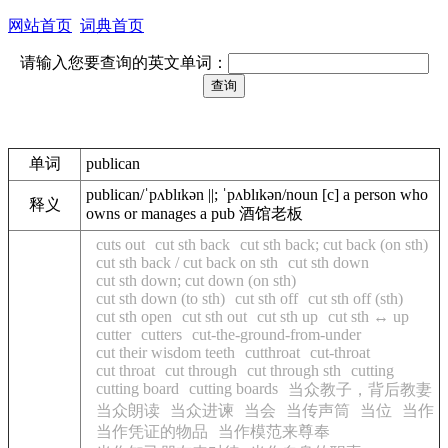
网站首页
词典首页
请输入您要查询的英文单词：
单词
publican
publican/ˈpʌblɪkən ||; ˈpʌblɪkən/noun [c] a person who
释义
owns or manages a pub 酒馆老板
cuts out
cut sth back
cut sth back; cut back (on sth)
cut sth back / cut back on sth
cut sth down
cut sth down; cut down (on sth)
cut sth down (to sth)
cut sth off
cut sth off (sth)
cut sth open
cut sth out
cut sth up
cut sth ↔ up
cutter
cutters
cut-the-ground-from-under
cut their wisdom teeth
cutthroat
cut-throat
cut throat
cut through
cut through sth
cutting
cutting board
cutting boards
当众教子，背后教妻
当众朗读
当众进谏
当会
当传声筒
当位
当作
当作凭证的物品
当作模范来尊奉