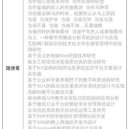
当作知己朋友来对待
当作自身的职责
当作鉴戒的前人的失败教训
当作马肿背
当你最会骑马的时候，就要防止从马上跌跤
当使
当保护伞
当值
当值完毕
当值当该
当假不真
当做
当做不做，豆腐做醋
当做同样的事物看待
当做平常的人或事物看待
当儿
一种教学用脑波分析耳机的设计与实现
互联网+面部识别技术在大学生寝室管理中的应
用研究
基于语义的智能Web挖掘技术研究
输水工程堤坝决堤场景仿真的算法研究
基于B/S架构的指挥信息系统监控平台方案设计
随便看
及实施
基于公众科学素养视野下的数字科普游戏研究
基于SOA的医生综合素质评价系统的设计与实现
高邮特教平台建设方案
移动终端APP教学在军队任职院校的应用分析
基于微信公众平台的警校学生管理系统设计
企业信息系统相关自动化运维工具研究
基于PHP中职学校招生管理网站的开发
基于SSM的网上商城的开发与设计
基于Android的新闻阅读器设计与开发