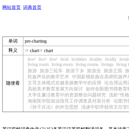
网站首页
词典首页
单词
pre-charting
释义
☞ chart☞ chart
live²
live³
live¹
livid
lividities
lividity
lividly
livid
living room
living-room
living rooms
livings
living 
旅游
旅游三轮车
旅游下乡
旅游业
旅游之国
民族声乐的教学艺术
中国影视歌曲在高师民族声
主导主体模式在健美操教学中的应用
论合理运用
随便看
高校美术教育发展方向探讨
如何创新图书馆教育
大学生廉洁教育中的资源整合问题研究
浅析“性
海南医学院就业指导工作调查及对策分析
论图书
《孙子兵法》的外交思想
浅谈中职学校班主任管