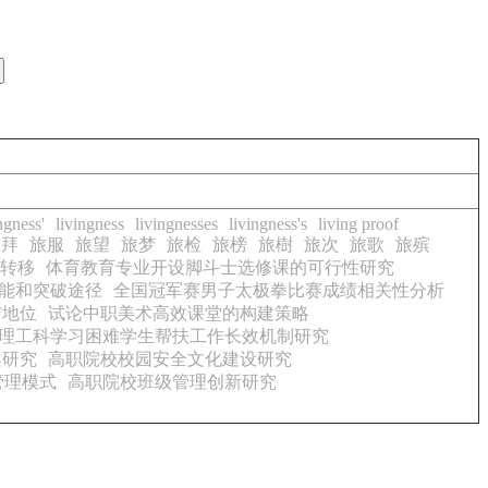
ngness'
livingness
livingnesses
livingness's
living proof
旅拜
旅服
旅望
旅梦
旅检
旅榜
旅樹
旅次
旅歌
旅殡
转移
体育教育专业开设脚斗士选修课的可行性研究
能和突破途径
全国冠军赛男子太极拳比赛成绩相关性分析
与地位
试论中职美术高效课堂的构建策略
理工科学习困难学生帮扶工作长效机制研究
案研究
高职院校校园安全文化建设研究
管理模式
高职院校班级管理创新研究