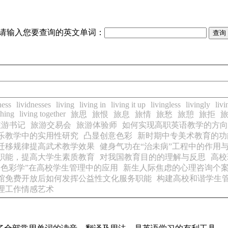
请输入您要查询的英文单词：
ness
lividnesses
living
living in
living it up
livingless
livingly
livi
thing
living together
旅思
旅恨
旅息
旅情
旅愁
旅憩
旅拒
旅游书记
旅游交易会
旅游体验师
如何实现高职英语教学的方向
乐教学中的实用性研究
凸显创意色彩
新时期中专美术教育的功
迁移规律提高武术教学效果
健身气功在“治未病”工程中的作用
职能，提高大学生素质教育
对我国教育目的的理解与反思
高校
格色彩学”在高校学生管理中的应用
新生人际焦虑的心理咨询个
馆免费开放后如何发挥公益性文化服务职能
构建高校和谐学生
理工作情感艺术