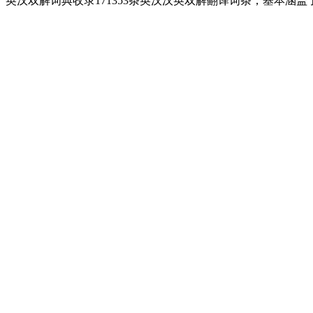
英汉双解词典收录171353条英汉汉英双解翻译词条，基本涵