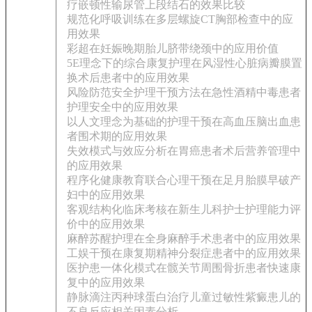
疗嵌顿性输尿管上段结石的效果比较
规范化呼吸训练在多层螺旋CT胸部检查中的应
用效果
彩超在妊娠晚期胎儿脐带绕颈中的应用价值
5E理念下的综合康复护理在风湿性心脏病瓣膜置
换术后患者中的应用效果
风险防范安全护理干预方法在急性酒精中毒患者
护理安全中的应用效果
以人文理念为基础的护理干预在高血压脑出血患
者围术期的应用效果
失效模式与效应分析在胃癌患者术后营养管理中
的应用效果
程序化健康教育联合心理干预在足月胎膜早破产
妇中的应用效果
客观结构化临床考核在新生儿科护士护理能力评
价中的应用效果
麻醉苏醒护理在全身麻醉手术患者中的应用效果
工娱干预在康复期精神分裂症患者中的应用效果
医护患一体化模式在髋关节周围骨折患者快速康
复中的应用效果
静脉滴注丙种球蛋白治疗儿童过敏性紫癜患儿的
不良反应相关因素分析