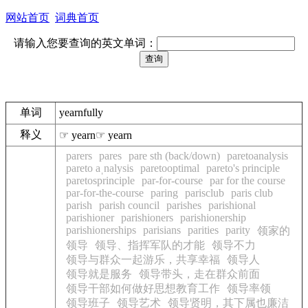
网站首页
词典首页
请输入您要查询的英文单词：
单词
yearnfully
释义
☞ yearn☞ yearn
parers
pares
pare sth (back/down)
paretoanalysis
pareto aˌnalysis
paretooptimal
pareto's principle
paretosprinciple
par-for-course
par for the course
par-for-the-course
paring
parisclub
paris club
parish
parish council
parishes
parishional
parishioner
parishioners
parishionership
parishionerships
parisians
parities
parity
领家的
领导
领导、指挥军队的才能
领导不力
领导与群众一起游乐，共享幸福
领导人
领导就是服务
领导带头，走在群众前面
领导干部如何做好思想教育工作
领导率领
领导班子
领导艺术
领导贤明，其下属也廉洁