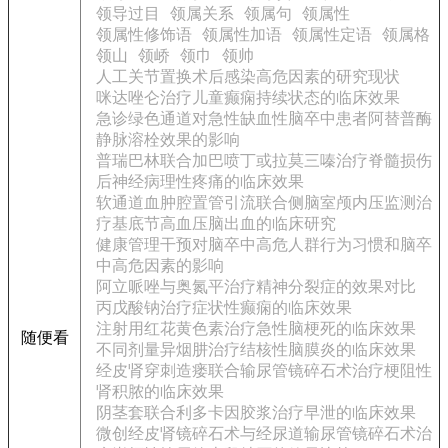
领导过目
领属关系
领属句
领属性
领属性修饰语
领属性加语
领属性定语
领属格
领山
领峤
领巾
领帅
人工关节置换术后感染高危因素的研究现状
咪达唑仑治疗儿童癫痫持续状态的临床效果
急诊绿色通道对急性缺血性脑卒中患者阿替普酶
静脉溶栓效果的影响
普瑞巴林联合加巴喷丁或拉莫三嗪治疗脊髓损伤
后神经病理性疼痛的临床效果
软通道血肿腔置管引流联合侧脑室颅内压监测治
疗基底节高血压脑出血的临床研究
健康管理干预对脑卒中高危人群行为习惯和脑卒
中高危因素的影响
阿立哌唑与奥氮平治疗精神分裂症的效果对比
丙戊酸钠治疗症状性癫痫的临床效果
注射用红花黄色素治疗急性脑梗死的临床效果
随便看
不同剂量异烟肼治疗结核性脑膜炎的临床效果
经皮肾穿刺造瘘联合输尿管镜碎石术治疗梗阻性
肾积脓的临床效果
阴茎套联合利多卡因胶浆治疗早泄的临床效果
微创经皮肾镜碎石术与经尿道输尿管镜碎石术治