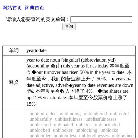
网站首页
词典首页
请输入您要查询的英文单词：
单词
yeartodate
year to date noun [singular] (abbreviation ytd)
(accounting 会计) this year as far as today 本年度至
今◆our turnover has risen 50% in the year to date. 本
年度至今，我们的营业额上升了 50%。 ▸ year-to-
释义
date adjective, adverb◆year-to-date revenues are down
4%. 本年度至今收入下降了 4%。◆the shares are
up 15% year-to-date. 本年度至今股票价格上涨了
15%。
unblindfolded
unblinding
unblinkered
unblissful
unblissfully
unblissfulness
unblissfulnesses
unblistered
unbloated
unblock
unblockaded
unblocked
unblocker
unblocking
unblocks
unbloodier
unbloodiest
unbloodinesses
unbloomed