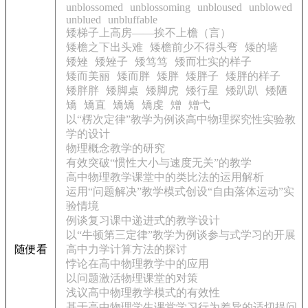
unblossomed
unblossoming
unbloused
unblowed
unblued
unbluffable
矮梯子上高房——挨不上檐（言）
矮檐之下出头难
矮檐前少不得头弯
矮的墙
矮矬
矮矬子
矮笃笃
矮而壮实的样子
矮而美丽
矮而胖
矮胖
矮胖子
矮胖的样子
矮胖胖
矮脚桌
矮脚虎
矮行星
矮趴趴
矮陋
矯
矯直
矯矯
矯虔
矰
矰弋
以“楞次定律”教学为例谈高中物理探究性实验教
学的设计
物理概念教学的研究
有效突破“惯性大小与速度无关”的教学
高中物理教学课堂中的类比法的运用解析
运用“问题解决”教学模式创设“自由落体运动”实
验情境
例谈复习课中递进式的教学设计
以“牛顿第三定律”教学为例谈参与式学习的开展
随便看
高中力学计算方法的探讨
悖论在高中物理教学中的应用
以问题激活物理课堂的对策
浅议高中物理教学模式的有效性
基于高中物理学生课堂学习行为差异的适切提问