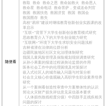
救取
救命
救命之恩
救命如救火
救命恩人
救命星
救命电话
救命菩萨，变成送命判官
救困
救困扶危
救困济贫
救国
救国会
救国图存
救失
高校“易班”建设对继续教育创新创业实践课的改
革启示
“互联+”背景下大学生创新创业教育模式研究
思政教育介入下的大学生创业能力研究
“互联网+”环境下大学生求职安全问题浅析
吉林省潜在法律岗位群分析
边疆民族地区社区文化治理体制研究
我国儿童风险管理及保险规划现状调查研究
随便看
从孙小果案的报道过程谈舆论监督的作用
医务社会工作中的伦理困境及对策探讨
嵌入式社区人的城市融入问题与对策分析
社会主义核心价值观融入高职学生职业素养培养
研究
从一个案例看创造性审查中方案整体性的认识
简论火灾财产损失评估意见采信基本要求
《人体损伤致残程度分级》中四肢手足残疾相关
问题的探讨