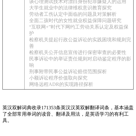
谈心理测试技术对漂白身份犯罪嫌疑人的运用
大学生就业中的法律维权意识教育探究
劳动者工伤认定中面临的问题及对策解析
全面二孩时代的女性就业权益保障问题研究
“互联网+”时代下网约工劳动关系认定及权益保
护
检察机关提起行政公益诉讼的实践困境和规则完
善
检察机关公开信息宣传进行保密审查的必要性
民事诉讼中的举证责任规则对启动鉴定程序的影
响
刑事附带民事公益诉讼赔偿范围探析
小额诉讼程序价值取向探究
网络远程ADR的实现路径探析
英汉双解词典收录171353条英汉汉英双解翻译词条，基本涵盖
了全部常用单词的读音、翻译及用法，是英语学习的有利工
具。