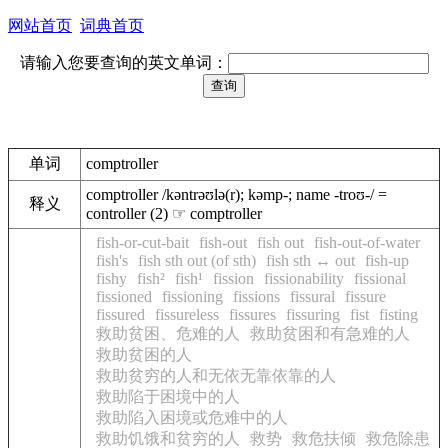
网站首页
词典首页
请输入您要查询的英文单词：
单词
comptroller
comptroller /kəntrəʊlə(r); kəmp-; name -troʊ-/ =
释义
controller (2) ☞ comptroller
fish-or-cut-bait
fish-out
fish out
fish-out-of-water
fish's
fish sth out (of sth)
fish sth ↔ out
fish-up
fishy
fish²
fish¹
fission
fissionability
fissional
fissioned
fissioning
fissions
fissural
fissure
fissured
fissureless
fissures
fissuring
fist
fisting
救助贫困、危难的人
救助贫困和有急难的人
救助贫困的人
救助贫穷的人和无依无靠依靠的人
救助陷于困境中的人
救助陷入困境或危难中的人
救助饥饿和贫穷的人
救势
救危扶倾
救危除患