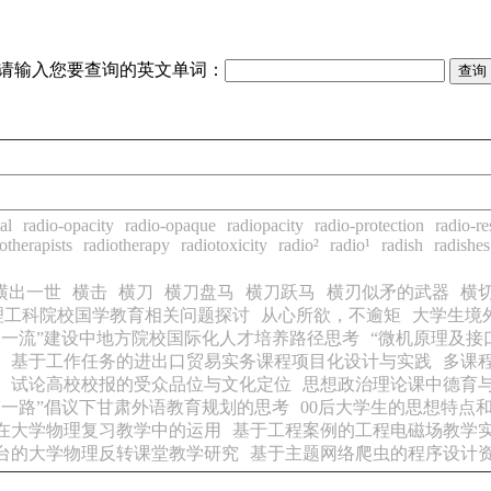
请输入您要查询的英文单词：
al
radio-opacity
radio-opaque
radiopacity
radio-protection
radio-re
otherapists
radiotherapy
radiotoxicity
radio²
radio¹
radish
radishes
横出一世
横击
横刀
横刀盘马
横刀跃马
横刃似矛的武器
横
理工科院校国学教育相关问题探讨
从心所欲，不逾矩
大学生境
双一流”建设中地方院校国际化人才培养路径思考
“微机原理及接
基于工作任务的进出口贸易实务课程项目化设计与实践
多课
试论高校校报的受众品位与文化定位
思想政治理论课中德育
带一路”倡议下甘肃外语教育规划的思考
00后大学生的思想特点
在大学物理复习教学中的运用
基于工程案例的工程电磁场教学
台的大学物理反转课堂教学研究
基于主题网络爬虫的程序设计