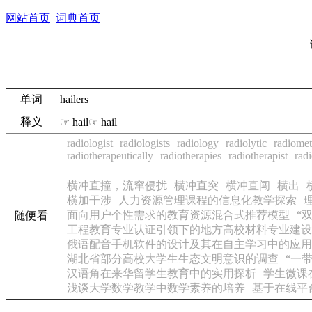
网站首页
词典首页
单词
hailers
释义
☞ hail☞ hail
radiologist
radiologists
radiology
radiolytic
radiomet
radiotherapeutically
radiotherapies
radiotherapist
radi
横冲直撞，流窜侵扰
横冲直突
横冲直闯
横出
横加干涉
人力资源管理课程的信息化教学探索
面向用户个性需求的教育资源混合式推荐模型
“
随便看
工程教育专业认证引领下的地方高校材料专业建设
俄语配音手机软件的设计及其在自主学习中的应用
湖北省部分高校大学生生态文明意识的调查
“一
汉语角在来华留学生教育中的实用探析
学生微课
浅谈大学数学教学中数学素养的培养
基于在线平