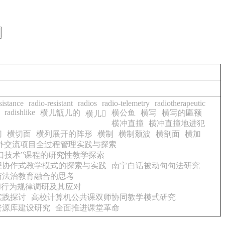
sistance
radio-resistant
radios
radio-telemetry
radiotherapeutic
radishlike
横儿甑儿的
横公鱼
横写
横写的匾额
横儿𨰭
横冲直撞
横冲直撞地进犯
切
横切面
横列展开的阵形
横制
横制颓波
横剖面
横加
外交流项目全过程管理实践与探索
口技术”课程的研究性教学探索
程协作式教学模式的探索与实践
南宁白话被动句句法研究
与法治教育融合的思考
和行为规律调研及其应对
实践探讨
高校计算机公共课双师协同教学模式研究
资源库建设研究
全面推进课堂革命