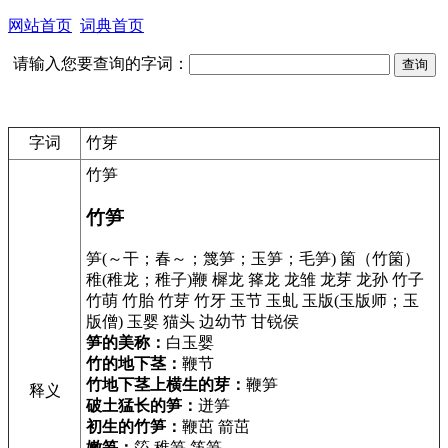
网站首页
词典首页
请输入您要查询的字词：
字词
竹芽
竹笋
竹笋
笋(～干；春～；篾笋；玉笋；毛笋) 箘（竹箘）
稚(稚龙；稚子)鞭 樨龙 箨龙 龙雏 龙芽 龙孙 竹子
竹萌 竹胎 竹芽 竹牙 玉节 玉虬 玉版(玉版师；玉
版僧) 玉婴 猫头 边幼节 甘锐侯
笋的美称：
白玉婴
竹的地下茎：
鞭节
竹地下茎上横生的芽：
鞭笋
释义
破土猛长的笋：
迸笋
初生的竹笋：
鞭茁 箭茁
嫩笋：
箈 稚笋 笾笋