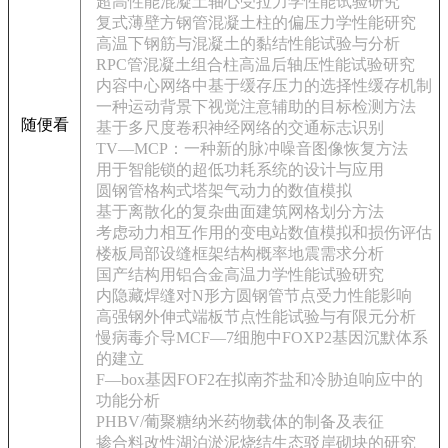
超高性能混凝土轴心受拉力学性能试验研究
复式薄壁方钢管混凝土柱的偏压力学性能研究
高温下钢筋与混凝土的黏结性能试验与分析
RPC管混凝土组合柱高温后轴压性能试验研究
内容中心网络中基于缓存压力的选择性缓存机制
一种运动背景下视觉注意辅助的目标检测方法
随便看
基于多尺度卷积神经网络的交通标志识别
TV—MCP：一种新的脉冲噪音图像恢复方法
用于智能锁的超低功耗系统的设计与应用
圆钢管格构式塔架气动力的数值模拟
基于离散化的复杂曲面建筑网格划分方法
考虑动力相互作用的变电站数值模拟和损伤评估
楼板局部设缝框架结构概率地震需求分析
国产结构用铝合金高温力学性能试验研究
内隐藏焊缝对N形方圆钢管节点受力性能影响
高强钢外伸式端板节点性能试验与有限元分析
慢病毒介导MCF—7细胞中FOXP2基因沉默体系
的建立
F—box基因FOF2在拟南芥盐和冷胁迫响应中的
功能分析
PHBV/葡聚糖纳米药物载体的制备及表征
掺合料改性湖泊淤泥烧结生态驳岸砌块的研究