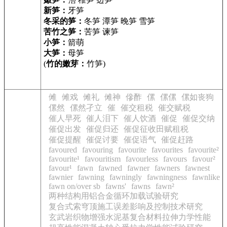
新笋：
牙笋
冬采的笋：
冬笋 潭笋 晚笋 雪笋
苦竹之笋：
苦笋 谏笋
小笋：
箭萌
大笋：
母笋
(
竹的嫩芽：
竹笋)
傩
傩戏
傩礼
傩神
傪酢
傫
傫傫
傫如丧狗
傫然
傫然孑立
催
催交租税
催交赋税
催人早死
催人泪下
催人饮酒
催促
催促交纳
催促出发
催促归还
催促征收田赋租税
催促提醒
催促讨要
催促语气
催促赶路
favoured
favouring
favourite
favourites
favourite²
favourite¹
favouritism
favourless
favours
favour²
favour¹
fawn
fawned
fawner
fawners
fawnest
fawnier
fawning
fawningly
fawningness
fawnlike
fawn on/over sb
fawns'
fawns
fawn²
两种结构用铝合金循环加载试验研究
复合式索穹顶施工误差影响及控制技术研究
玄武岩织物增强水泥基复合材料拉伸力学性能