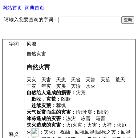
网站首页
词典首页
请输入您要查询的字词：
字词
风潦
自然灾害
自然灾害
天灾 天害 天患 天咎 天眚 天菑 荒天
干灾 年灾 灾戾 灾沴 水火
自然给人造成的损害：
灾荒
歉收，灾荒：
凶歉
连续灾荒：
荐饥
天气反常而生的灾害：
沴(沴戾；阴沴)
冰冻造成的灾害：
冻灾 冻害 霜害
失火造成的灾害：
火(火灾；火害；火祥；火厄；
火
；灾火) 祝融 回祝回禄(回禄之灾；回禄
释义