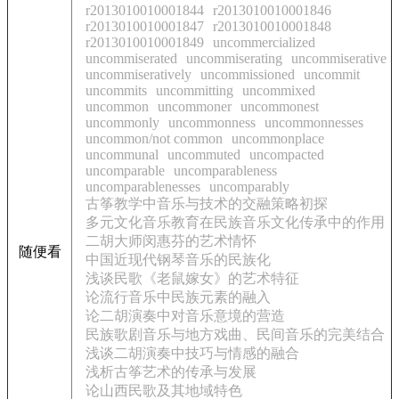
r2013010010001844
r2013010010001846
r2013010010001847
r2013010010001848
r2013010010001849
uncommercialized
uncommiserated
uncommiserating
uncommiserative
uncommiseratively
uncommissioned
uncommit
uncommits
uncommitting
uncommixed
uncommon
uncommoner
uncommonest
uncommonly
uncommonness
uncommonnesses
uncommon/not common
uncommonplace
uncommunal
uncommuted
uncompacted
uncomparable
uncomparableness
uncomparablenesses
uncomparably
古筝教学中音乐与技术的交融策略初探
多元文化音乐教育在民族音乐文化传承中的作用
二胡大师闵惠芬的艺术情怀
随便看
中国近现代钢琴音乐的民族化
浅谈民歌《老鼠嫁女》的艺术特征
论流行音乐中民族元素的融入
论二胡演奏中对音乐意境的营造
民族歌剧音乐与地方戏曲、民间音乐的完美结合
浅谈二胡演奏中技巧与情感的融合
浅析古筝艺术的传承与发展
论山西民歌及其地域特色