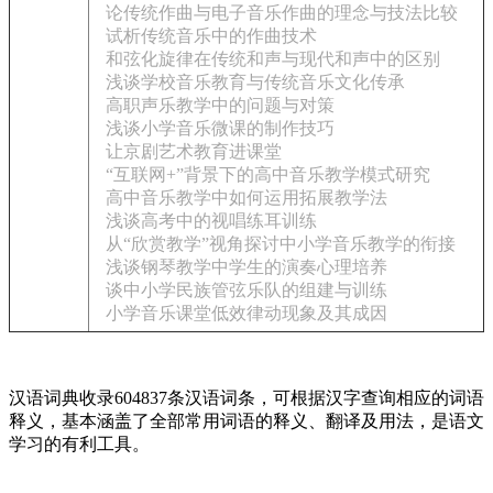
论传统作曲与电子音乐作曲的理念与技法比较
试析传统音乐中的作曲技术
和弦化旋律在传统和声与现代和声中的区别
浅谈学校音乐教育与传统音乐文化传承
高职声乐教学中的问题与对策
浅谈小学音乐微课的制作技巧
让京剧艺术教育进课堂
“互联网+”背景下的高中音乐教学模式研究
高中音乐教学中如何运用拓展教学法
浅谈高考中的视唱练耳训练
从“欣赏教学”视角探讨中小学音乐教学的衔接
浅谈钢琴教学中学生的演奏心理培养
谈中小学民族管弦乐队的组建与训练
小学音乐课堂低效律动现象及其成因
汉语词典收录604837条汉语词条，可根据汉字查询相应的词语
释义，基本涵盖了全部常用词语的释义、翻译及用法，是语文
学习的有利工具。