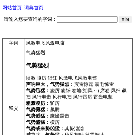
网站首页
词典首页
请输入您要查询的字词：
字词
风激电飞风激电骇
气势猛烈
气势猛烈
愤激 陵厉 猖狂 风激电飞风激电骇
声响巨大，气势猛烈：
震雷惊霆 震电惊雷
气势迅猛：
凌厉 凌铄 卷地(朔风～) 席卷 风扫 飙
扫 风行电击 风行电扫 风行雷厉 雷轰电掣
粗豪凌厉：
犷厉
释义
气势勇猛：
飙腾
气势威猛：
鹰撮霆击
气势盛猛：
横厉
气势或来势凶猛：
其势汹汹
威力大、气势猛：
秋风扫叶 秋霜振叶