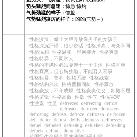
势头猛烈而急速：
惊急 惊灼
气势劲猛的样子：
慓鸷
气势猛烈凌厉的样子：
凶凶(气势～)
性格泼辣、举止大胆奔放像男子的女孩子
性格深沉严谨，很少说话
性格清高，与众不同
性格温和
性格温和，容易接近
性格爽朗
性格特异，不同常人
性格的丰满性必须凝聚于一个主体
性格直爽
性格直爽，但心胸狭隘，不能容人容事
性格粗暴、鲁莽
性格系统
性格线索
性格结构层次
性格蛮横固执
性格豪放
性格豪放，不守成规
性格豪爽仗义，刚毅不屈
性格逻辑
性格高傲
性欲
性气
性温宽宏
defreezes
defreezing
defrost
性激素
性灵
defrosted
defroster
defrosters
defrosting
defrosts
defroze
defrozen
de-frozen
deft
defter
deftest
deftly
deftness
deftnesses
defuel
defueled
defueling
defuelled
defuelling
defuels
defunct
defunctive
跨国衍生金融合同的法律问题初探