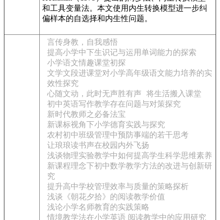
和工具变量法。本文使用内生转换模型进一步纠
偏样本的自选择和内生性问题。
言传身教，自我感悟
提高小学中下生识记与运用单词能力的探索
小学语文情趣课堂初探
文学文段进课堂对小学高年级语文能力培养的实
效性探究
心随文动，此时无声胜有声
将生活搬入课堂
初中英语写作教学存在问题与对策探究
新时代教师之必备法宝
新课标视角下小学德育实践与探究
农村初中班级管理中预防事端的若干思考
让琅琅读书声在校园内外飞扬
浅谈物理实验教学中如何提高学生科学思维素养
新课程理念下初中数学教学方法的改进与创新研
究
提升高中学校管理效率与质量的策略探析
浅谈《朝花夕拾》的阅读教学价值
浅论小学名师教育的实践策略
情境教学法在小学英语 阅读教学中的应用研究