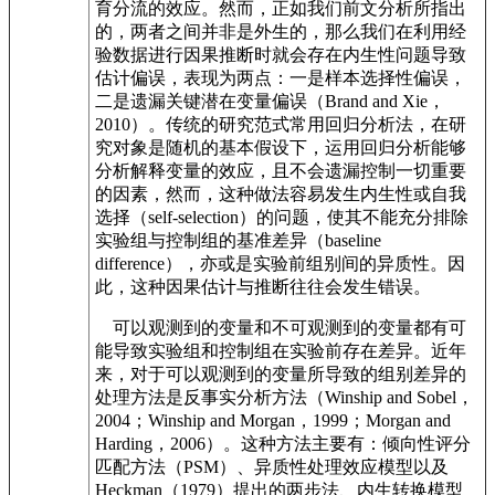
育分流的效应。然而，正如我们前文分析所指出
的，两者之间并非是外生的，那么我们在利用经
验数据进行因果推断时就会存在内生性问题导致
估计偏误，表现为两点：一是样本选择性偏误，
二是遗漏关键潜在变量偏误（Brand and Xie，
2010）。传统的研究范式常用回归分析法，在研
究对象是随机的基本假设下，运用回归分析能够
分析解释变量的效应，且不会遗漏控制一切重要
的因素，然而，这种做法容易发生内生性或自我
选择（self-selection）的问题，使其不能充分排除
实验组与控制组的基准差异（baseline
difference），亦或是实验前组别间的异质性。因
此，这种因果估计与推断往往会发生错误。
可以观测到的变量和不可观测到的变量都有可
能导致实验组和控制组在实验前存在差异。近年
来，对于可以观测到的变量所导致的组别差异的
处理方法是反事实分析方法（Winship and Sobel，
2004；Winship and Morgan，1999；Morgan and
Harding，2006）。这种方法主要有：倾向性评分
匹配方法（PSM）、异质性处理效应模型以及
Heckman（1979）提出的两步法、内生转换模型