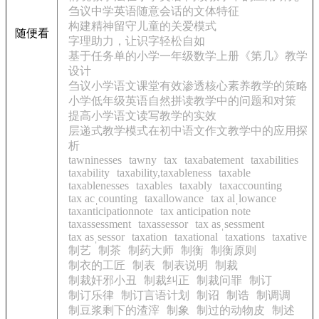
刍议中学英语随意会话的文体特征
构建精神留守儿童的关爱模式
随便看
字理助力，让识字轻松自如
基于任务单的小学一年级数学上册《第几》教学
设计
刍议小学语文课堂有效渗透核心素养教学的策略
小学低年级英语自然拼读教学中的问题和对策
提高小学语文读写教学的实效
层递式教学模式在初中语文作文教学中的应用探
析
tawninesses
tawny
tax
taxabatement
taxabilities
taxability
taxability,taxableness
taxable
taxablenesses
taxables
taxably
taxaccounting
tax acˌcounting
taxallowance
tax alˌlowance
taxanticipationnote
tax anticipation note
taxassessment
taxassessor
tax asˌsessment
tax asˌsessor
taxation
taxational
taxations
taxative
制艺
制茶
制药大师
制衡
制衡原则
制衣的工匠
制表
制表说明
制裁
制裁奸邪小丑
制裁纠正
制裁问罪
制订
制订乐律
制订言语计划
制诏
制诰
制调调
制豆浆剩下的渣滓
制象
制过的动物皮
制述