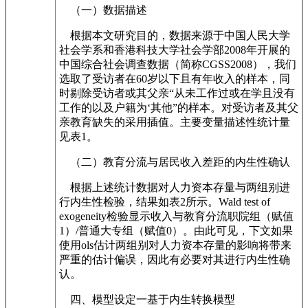
（一）数据描述
根据本文研究目的，数据来源于中国人民大学
社会学系和香港科技大学社会学部2008年开展的
中国综合社会调查数据（简称CGSS2008），我们
选取了受访者在60岁以下且有年收入的样本，同
时剔除受访者或其父亲“从未工作过或在学且没有
工作的以及户籍为‘其他”的样本。对受访者及其父
亲教育缺失的采用插值。主要变量描述性统计量
见表1。
（二）教育分流与居民收入差距的内生性确认
根据上述统计数据对人力资本存量与两组别进
行内生性检验，结果如表2所示。Wald test of
exogeneity检验显示收入与教育分流职院组（赋值
1）/普通大专组（赋值0）。由此可见，下文如果
使用ols估计两组别对人力资本存量的影响将带来
严重的估计偏误，因此有必要对其进行内生性确
认。
四、模型设定一基于内生转换模型