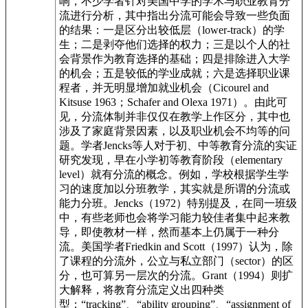
响，不少学者针对美国中学的学术与职业教育分
流进行分析，其中指出分流可能会导致一些负面
的结果：一是区分出较低层（lower-track）的学
生；二是剥夺他们选择的权力；三是以个人的社
会背景作为教育选择的基础；四是排除进入大学
的机会；五是较低的学业成就；六是选择职业课
程者，并无明显增加就业机会（Cicourel and
Kitsuse 1963；Schafer and Olexa 1971）。由此可
见，分流体制并非仅仅在教学上作区分，其中也
涉及了家庭背景因素，以及职业机会不均等的问
题。学者Jencks等人对于初、中等教育分流的实证
研究发现，早在小学初等教育阶段（elementary
level）就有分流的概念。例如，学校根据学生学
习的速度加以分班教学，其实就是所谓的分流或
能力分班。Jencks（1972）特别提及，在同一班级
中，有些老师也会将学习能力较佳者集中起来教
导，即使教材一样，然而基本上仍属于一种分
流。美国学者Friedkin and Scott（1997）认为，除
了课程的分流外，公立与私立部门（sector）的区
分，也可算另一层次的分流。Grant（1994）则扩
大解释，将教育分流定义出四种类
型：“tracking”、“ability grouping”、“assignment of