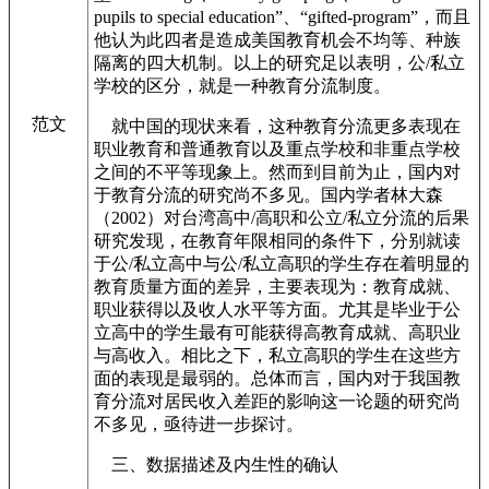
pupils to special education”、“gifted-program”，而且
他认为此四者是造成美国教育机会不均等、种族
隔离的四大机制。以上的研究足以表明，公/私立
学校的区分，就是一种教育分流制度。
范文
就中国的现状来看，这种教育分流更多表现在
职业教育和普通教育以及重点学校和非重点学校
之间的不平等现象上。然而到目前为止，国内对
于教育分流的研究尚不多见。国内学者林大森
（2002）对台湾高中/高职和公立/私立分流的后果
研究发现，在教育年限相同的条件下，分别就读
于公/私立高中与公/私立高职的学生存在着明显的
教育质量方面的差异，主要表现为：教育成就、
职业获得以及收人水平等方面。尤其是毕业于公
立高中的学生最有可能获得高教育成就、高职业
与高收入。相比之下，私立高职的学生在这些方
面的表现是最弱的。总体而言，国内对于我国教
育分流对居民收入差距的影响这一论题的研究尚
不多见，亟待进一步探讨。
三、数据描述及内生性的确认