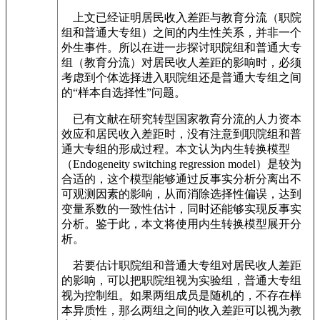
上文已经证明居民收入差距与教育分流（职院
组和普通大专组）之间的内生性关系，并非一个
外生事件。所以在进一步探讨职院组和普通大专
组（教育分流）对居民收人差距的影响时，必须
考虑到个体选择进入职院组还是普通大专组之间
的“样本自选择性”问题。
已有文献在研究转型国家教育分流的人力资本
效应和居民收入差距时，没有注意到职院组和普
通大专组的形成过程。本文认为内生转换模型
（Endogeneity switching regression model）是较为
合适的，这个模型能够通过反事实分析分离出不
可观测因素的影响，从而消除选择性偏误，达到
变量系数的一致性估计，同时还能够实现反事实
分析。鉴于此，本文将使用内生转换模型展开分
析。
若要估计职院组和普通大专组对居民收人差距
的影响，可以把职院组视为实验组，普通大专组
视为控制组。如果两组成员是随机的，不存在样
本异质性，那么两组之间的收入差距可以视为教