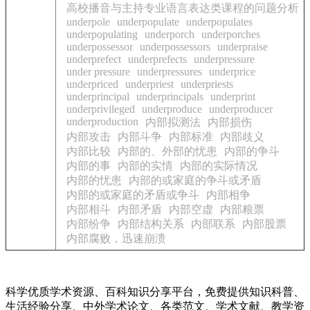
高校播音与主持专业语言表达类课程的问题分析
underpole
underpopulate
underpopulates
underpopulating
underporch
underporches
underpossessor
underpossessors
underpraise
underprefect
underprefects
underpressure
under pressure
underpressures
underprice
underpriced
underpriest
underpriests
underprincipal
underprincipals
underprint
underprivileged
underproduce
underproducer
underproduction
内部拟测法
内部损伤
内部攻击
内部斗争
内部标准
内部歧义
内部比较
内部的、外部的忧患
内部的争斗
内部的事
内部的实情
内部的实际情况
内部的忧患
内部的或家庭的争斗或矛盾
内部的或家庭的矛盾或争斗
内部相争
内部相斗
内部矛盾
内部空虚
内部粮票
内部纷争
内部结构关系
内部联系
内部股票
内部腐败，迅速崩溃
科学优质学术资源、百科知识分享平台，免费提供知识科普、
生活经验分享、中外学术论文、各类范文、学术文献、教学资