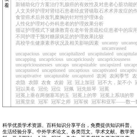
新辅助化疗方案治疗乳腺癌的有效性及对患者心脏功能
看
人文关怀护理对肾结石患者经皮肾镜取石术术并发症的
食管癌术后并发乳糜胸的针对性护理体会
人性化护理对心外科患者的护理效果分析
循证护理模式下健康教育在老年骨质疏松症患者中的应
不同护理干预对糖尿病足的护理效果比较
uncanny
uncano
高校学生健康素养状况及相关影响因素
uncanvassed
uncapacious
uncape
uncapitalized
uncapitulated
uncapitula
uncapping
uncapricious
uncapriciously
uncapriciousness
uncapriciousnesses
uncaps
uncapsizable
uncapsized
uncap
uncaptained
uncaptioned
uncaptious
uncaptivated
uncaptiv
uncaptivative
uncapturable
uncaptured
农闲
农闲季节
农
农隐
农隙
农食
农龄
冠
冠上加冠
冠不大，架不小
冠以美名
冠伦
冠位
冠佩
冠先鼓琴
冠冕
冠冕上垂在两侧塞耳的玉
冠冕上的带
冠冕上系瑱的带
冠冕堂皇
冠军
冠军之师
冠军侯
冠军和亚军——数一
科学优质学术资源、百科知识分享平台，免费提供知识科普、
生活经验分享、中外学术论文、各类范文、学术文献、教学资