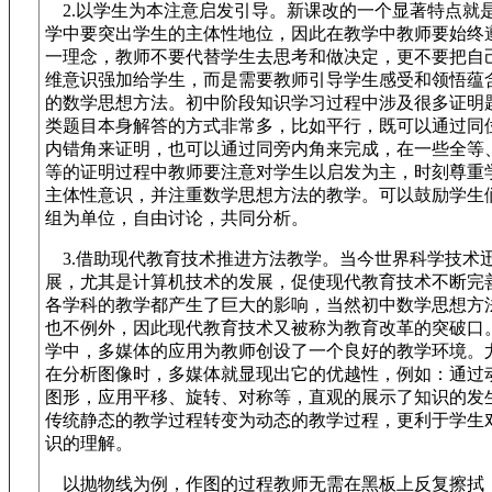
2.以学生为本注意启发引导。新课改的一个显著特点就
学中要突出学生的主体性地位，因此在教学中教师要始终
一理念，教师不要代替学生去思考和做决定，更不要把自
维意识强加给学生，而是需要教师引导学生感受和领悟蕴
的数学思想方法。初中阶段知识学习过程中涉及很多证明
类题目本身解答的方式非常多，比如平行，既可以通过同
内错角来证明，也可以通过同旁内角来完成，在一些全等
等的证明过程中教师要注意对学生以启发为主，时刻尊重
主体性意识，并注重数学思想方法的教学。可以鼓励学生
组为单位，自由讨论，共同分析。
3.借助现代教育技术推进方法教学。当今世界科学技术
展，尤其是计算机技术的发展，促使现代教育技术不断完
各学科的教学都产生了巨大的影响，当然初中数学思想方
也不例外，因此现代教育技术又被称为教育改革的突破口
学中，多媒体的应用为教师创设了一个良好的教学环境。
在分析图像时，多媒体就显现出它的优越性，例如：通过
图形，应用平移、旋转、对称等，直观的展示了知识的发
传统静态的教学过程转变为动态的教学过程，更利于学生
识的理解。
以抛物线为例，作图的过程教师无需在黑板上反复擦拭