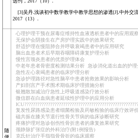
选刊，2017（10）.
[3]吴丹.浅谈初中数学教学中教学思想的渗透[J].中外交
2017（13）.
心理护理干预在尿毒症维持性血液透析患者中的应用观
无保护会阴接生在产房护理实践中的效果研究
舒适护理在慢阻肺合并呼吸衰竭患者中的应用研究
脑出血患者术后早期吞咽障碍康复护理分析
慢性宫颈炎患者的优质护理体会
中老年患者骨密度检测结果分析
急诊消化道出血的护理
急性左心衰竭患者的临床护理分析
急诊护理路径对急性脑卒中患者抢救效果的影响分析
产妇剖宫产手术围术期临床护理措施分析
银翘散加减治疗急性上呼吸道感染疗效分析
微信群在白血病患者延续性护理中的应用分析
ICU????????????????????????????????????????????????????
复发性尿路感染患者细菌检验及药敏检验的临床疗效评
磁共振在膝关节退行性骨关节病的临床诊断研究
疼痛护理对急诊创伤性骨折患者的康复效果研究
颈静脉扩张症的外科治疗(附1例报告)
随
克氏针治疗手指指骨骨折的临床观察
便