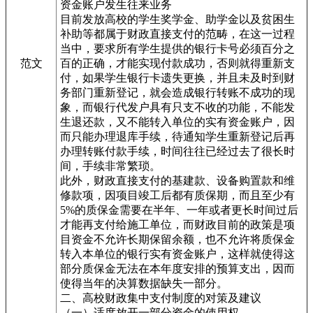
资金账户发生往来业务
目前发放高校的学生奖学金、助学金以及贫困生
补助等都属于财政直接支付的范畴，在这一过程
当中，要求所有学生提供的银行卡号必须百分之
范文
百的正确，才能实现付款成功，否则就得重新支
付，如果学生银行卡遗失更换，并且未及时到财
务部门重新登记，就会造成银行转账不成功的现
象，而银行代发户具有只支不收的功能，不能发
生退还款，又不能转入单位的实有资金账户，因
而只能办理退库手续，待通知学生重新登记后再
办理转账付款手续，时间往往已经过去了很长时
间，手续非常繁琐。
此外，财政直接支付的基建款、设备购置款和维
修款项，因项目竣工后都有质保期，而且至少有
5%的质保金需要在半年、一年或者更长时间过后
才能再支付给施工单位，而财政目前的政策是项
目资金不允许长期保留余额，也不允许将质保金
转入本单位的银行实有资金账户，这样就使得这
部分质保金无法在本年度安排的预算支出，因而
使得当年的决算数据缺失一部分。
二、高校财政集中支付制度的对策及建议
（一）适度放开一部分资金的使用权