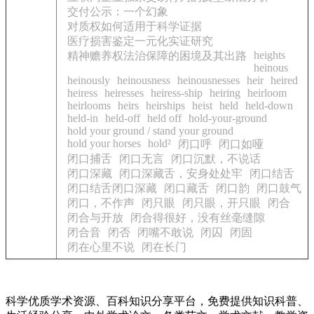
交付公示：一个幻象
对质权如何适用于科学证据
医疗损害鉴定一元化实证研究
heights
精神赡养权法治保障的困境及其出路
heinous
heinously
heinousness
heinousnesses
heir
heired
heiress
heiresses
heiress-ship
heiring
heirloom
heirlooms
heirs
heirships
heist
held
held-down
held-in
held-off
held off
hold-your-ground
hold your ground / stand your ground
hold your horses
hold²
闭口呼
闭口如哑
闭口捕舌
闭口无言
闭口沉默，不说话
闭口深藏
闭口深藏舌，安身处处牢
闭口结舌
闭口结舌闭口深藏
闭口藏舌
闭口韵
闭口鼓气
闭口，不作声
闭只眼
闭只眼，开只眼
闭合
闭合与开放
闭合得很好，没有丝毫缝隙
闭合音
闭否
闭嘴不敢说
闭囚
闭固
闭在心里不说
闭在长门
科学优质学术资源、百科知识分享平台，免费提供知识科普、