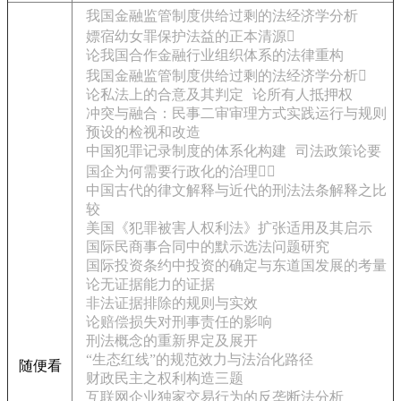
我国金融监管制度供给过剩的法经济学分析
嫖宿幼女罪保护法益的正本清源
论我国合作金融行业组织体系的法律重构
我国金融监管制度供给过剩的法经济学分析
论私法上的合意及其判定
论所有人抵押权
冲突与融合：民事二审审理方式实践运行与规则
预设的检视和改造
中国犯罪记录制度的体系化构建
司法政策论要
国企为何需要行政化的治理
中国古代的律文解释与近代的刑法法条解释之比
较
美国《犯罪被害人权利法》扩张适用及其启示
国际民商事合同中的默示选法问题研究
国际投资条约中投资的确定与东道国发展的考量
论无证据能力的证据
非法证据排除的规则与实效
论赔偿损失对刑事责任的影响
刑法概念的重新界定及展开
“生态红线”的规范效力与法治化路径
随便看
财政民主之权利构造三题
互联网企业独家交易行为的反垄断法分析