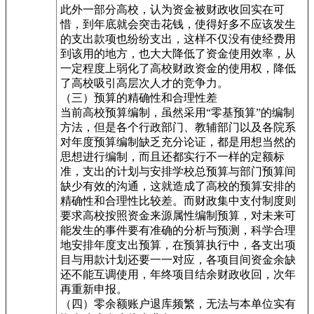
此外一部分高校，认为资金被财政收回实在可
惜，到年底就会突击花钱，使得好多不应该发生
的支出款项也纷纷支出，这样不仅没有使经费用
到该用的地方，也大大降低了资金使用效率，从
一定程度上弱化了高校财政资金的使用权，降低
了高校吸引高层次人才的竞争力。
（三）预算的精确性和合理性差
当前高校预算编制，虽然采用“零基预算”的编制
方法，但是各个行政部门、教辅部门以及各院系
对年度预算编制缺乏充分论证，都是用想当然的
思想进行编制，而且还都实行不一样的定额标
准，支出的计划与安排学校总预算与部门预算间
缺少有效的沟通，这就造成了高校的预算安排的
精确性和合理性比较差。而财政集中支付制度则
要求高校按照资金来源属性编制预算，对未来可
能发生的事件要有准确的分析与预测，科学合理
地安排年度支出预算，在预算执行中，各支出项
目与用款计划还要一一对应，各项目间资金余缺
还不能互调使用，年终项目结余财政收回，次年
再重新申报。
（四）零余额账户退库频繁，无法与本单位实有