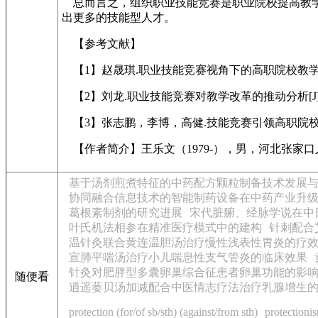
总而言之，组织职业技能竞赛是职业院校提高教学
出更多的技能型人才。
【参考文献】
【1】赵晟琪.职业技能竞赛视角下的高职院校教学改革[J]
【2】刘龙.职业技能竞赛对教学改革的推动分析[J].教育
【3】张志鹏，李博，高健.技能竞赛引领高职院校教学改革
【作者简介】王乐文（1979-），男，河北张家
基于汤剂煎煮特征的中药配方颗粒制备技术发展
协同融合信息技术的智能制药设备在中药产业升
葛根素制剂的研究进展
宋代脏腑、经脉学说在中
叶氏机法相参在精准医疗模式中的建构
针刺配合
温针灸联合黄连温胆汤治疗慢性浅表性胃炎的疗
宣肺平喘汤治疗小儿喘息性支气管炎的临床效果
针灸对肥胖型多囊卵巢综合征患者卵巢功能的影
随便看
逍遥蒌贝汤加减配合中医情志疗法治疗乳腺增生
protection (for/of sb/sth) (against/from sth)
protectioni