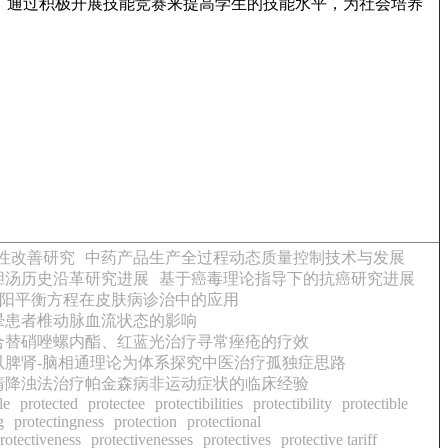
，通过积极开展技能竞赛来提高学生的技能水平，为社会培养
性改善研究
中药产品生产全过程动态质量控制技术与发展
胆汤历史沿革研究进展
基于癌毒理论指导下的抗癌研究进展
阳平衡方程在皮肤病诊治中的应用
晕患者椎动脉血流状态的影响
合替硝唑螺内酯、红蓝光治疗寻常痤疮的疗效
以脾肾-脑相通理论为体系探究中医治疗孤独症思路
清降浊法治疗帕金森病非运动症状的临床经验
le
protected
protectee
protectibilities
protectibility
protectible
g
protectingness
protection
protectional
rotectiveness
protectivenesses
protectives
protective tariff