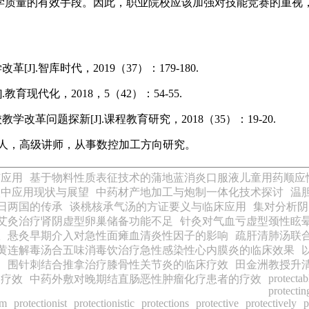
质量的有效手段。因此，职业院校应该加强对技能竞赛的重视
.智库时代，2019（37）：179-180.
现代化，2018，5（42）：54-55.
问题探新[J].课程教育研究，2018（35）：19-20.
口人，高级讲师，从事数控加工方向研究。
与应用
基于物料性质表征技术的蒲地蓝消炎口服液儿童用药顺应
级中应用现状与展望
中药材产地加工与炮制一体化技术探讨
温
日两国的传承
谈桃核承气汤的方证要义与临床应用
集对分析阴
艾灸治疗肾阴虚型卵巢储备功能不足
针灸对气血亏虚型颈性眩
效
悬灸早期介入对急性面瘫血清炎性因子的影响
疏肝清肺汤联
黄连解毒汤合五味消毒饮治疗急性感染性心内膜炎的临床效果
响
围针刺结合推拿治疗膝骨性关节炎的临床疗效
田金洲教授升
protectab
的疗效
中药外敷对晚期结直肠恶性肿瘤化疗患者的疗效
protectin
sm
protectionist
protectionistic
protections
protective
protectively
p